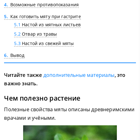
4
Возможные противопоказания
5
Как готовить мяту при гастрите
5.1
Настой из мятных листьев
5.2
Отвар из травы
5.3
Настой из свежей мяты
6
Вывод
Читайте также
дополнительные материалы
, это
важно знать.
Чем полезно растение
Полезные свойства мяты описаны древнеримскими
врачами и учёными.