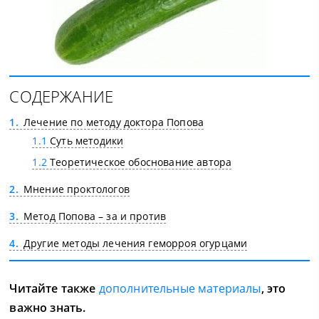
СОДЕРЖАНИЕ
1
Лечение по методу доктора Попова
1.1
Суть методики
1.2
Теоретическое обоснование автора
2
Мнение проктологов
3
Метод Попова – за и против
4
Другие методы лечения геморроя огурцами
Читайте также
дополнительные материалы
, это
важно знать.