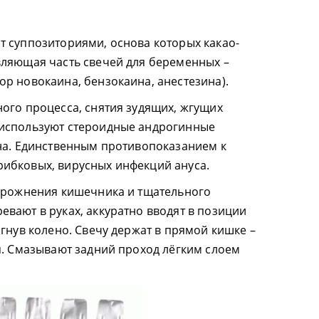
 суппозиториями, основа которых какао-
вляющая часть свечей для беременных –
р новокаина, бензокаина, анестезина).
ого процесса, снятия зудящих, жгущих
используют стероидные андрогинные
на. Единственным противопоказанием к
ибковых, вирусных инфекций ануса.
порожнения кишечника и тщательного
вают в руках, аккуратно вводят в позиции
гнув колено. Свечу держат в прямой кишке –
я. Смазывают задний проход лёгким слоем