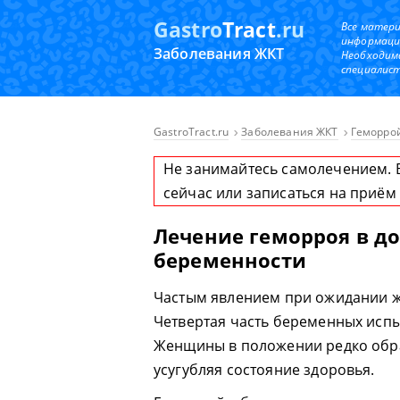
Gastro
Tract
.ru
Все матер
информаци
Заболевания ЖКТ
Необходим
специалист
GastroTract.ru
Заболевания ЖКТ
Геморро
Не занимайтесь самолечением. 
сейчас или записаться на приём
Лечение геморроя в д
беременности
Частым явлением при ожидании ж
Четвертая часть беременных исп
Женщины в положении редко обр
усугубляя состояние здоровья.