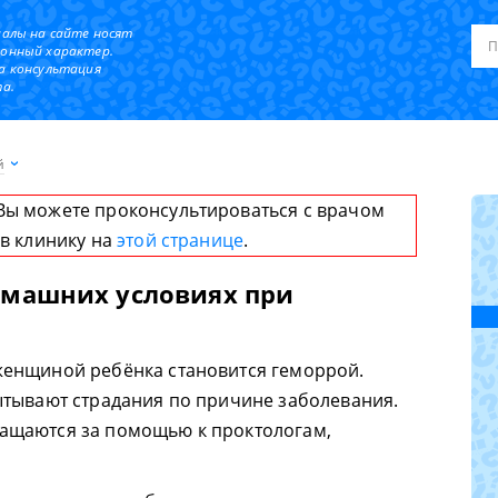
иалы на сайте носят
онный характер.
а консультация
а.
й
Вы можете проконсультироваться с врачом
 в клинику на
этой странице
.
омашних условиях при
енщиной ребёнка становится геморрой.
ытывают страдания по причине заболевания.
ащаются за помощью к проктологам,