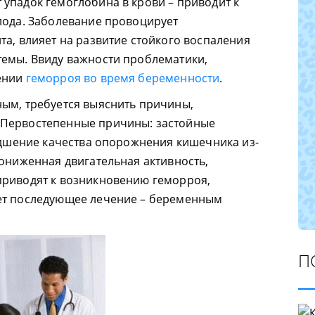
упадок гемоглобина в крови – приводит к
лода. Заболевание провоцирует
та, влияет на развитие стойкого воспаления
темы. Ввиду важности проблематики,
ении
геморроя во время беременности
.
ым, требуется выяснить причины,
 Первостепенные причины: застойные
худшение качества опорожнения кишечника из-
пониженная двигательная активность,
приводят к возникновению геморроя,
ет последующее лечение – беременным
П