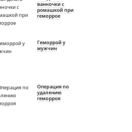
ванночки с
ромашкой при
геморрое
Геморрой у
мужчин
Операция по
удалению
геморроя