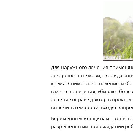
Для наружного лечения применяю
лекарственные мази, охлаждающи
крема. Снимают воспаление, изба
в месте нанесения, убирают боле
лечение вправе доктор в проктоло
вылечить геморрой, входят запр
Беременным женщинам прописыва
разрешёнными при ожидании ребё