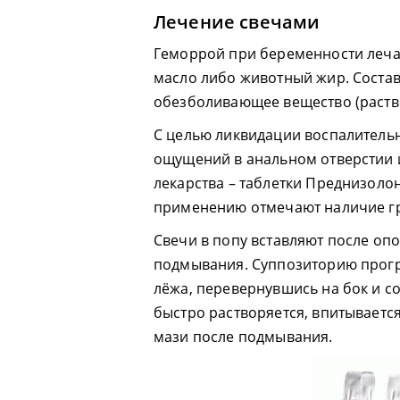
Лечение свечами
Геморрой при беременности лечат
масло либо животный жир. Соста
обезболивающее вещество (раство
С целью ликвидации воспалительн
ощущений в анальном отверстии 
лекарства – таблетки Преднизоло
применению отмечают наличие гр
Свечи в попу вставляют после о
подмывания. Суппозиторию прогре
лёжа, перевернувшись на бок и со
быстро растворяется, впитываетс
мази после подмывания.