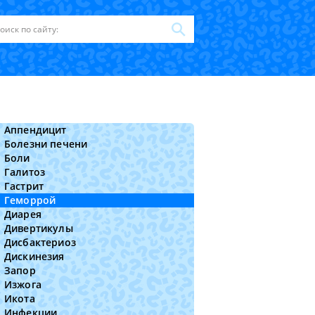
Аппендицит
Болезни печени
Боли
Галитоз
Гастрит
Геморрой
Диарея
Дивертикулы
Дисбактериоз
Дискинезия
Запор
Изжога
Икота
Инфекции