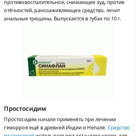
противовоспалительное, снимающее зуд, против
отёчностей, ранозаживляющее средство, лечит
анальные трещины. Выпускается в тубах по 10 г.
Простосидим
Простосидим начали применять при лечении
геморроя ещё в древней Индии и Непале.
Средство
от геморроя
используют при остановке крови, для