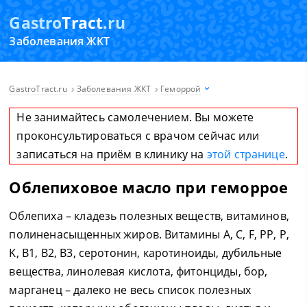
Gastro
Tract
.ru
Заболевания ЖКТ
GastroTract.ru
Заболевания ЖКТ
Геморрой
Не занимайтесь самолечением. Вы можете
проконсультироваться с врачом сейчас или
записаться на приём в клинику на
этой странице
.
Облепиховое масло при геморрое
Облепиха – кладезь полезных веществ, витаминов,
полиненасыщенных жиров. Витамины А, С, F, PP, P,
K, B1, B2, В3, серотонин, каротиноиды, дубильные
вещества, линолевая кислота, фитонциды, бор,
марганец – далеко не весь список полезных