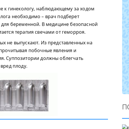
ие к гинекологу, наблюдающему за ходом
лога необходимо – врач подберет
е для беременной. В медицине безопасной
ается терапия свечами от геморроя.
ых не выпускают. Из представленных на
 прочитывая побочные явления и
я. Суппозитории должны облегчать
 вред плоду.
П