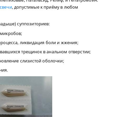
блепиховые, Натальсид, Релиф, и Гепатромбин.
свечи
, допустимые к приёму в любом
кладыше) суппозиториев:
 микробов;
процесса, ликвидация боли и жжения;
вавшихся трещинок в анальном отверстии;
ановление слизистой оболочки;
ния.