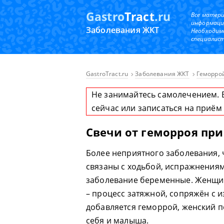
Gastro
Tract
.ru
Все матер
информаци
Заболевания ЖКТ
Необходим
специалист
GastroTract.ru
Заболевания ЖКТ
Геморро
Не занимайтесь самолечением. 
сейчас или записаться на приём
Свечи от геморроя пр
Более неприятного заболевания, 
связаны с ходьбой, испражнениям
заболевание беременные. Женщин
– процесс затяжной, сопряжён с 
добавляется геморрой, женский п
себя и малыша.