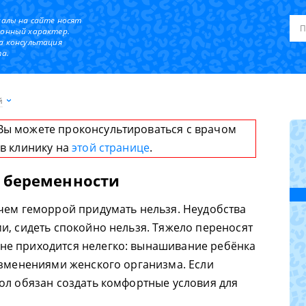
иалы на сайте носят
онный характер.
а консультация
а.
й
Вы можете проконсультироваться с врачом
 в клинику на
этой странице
.
и беременности
чем геморрой придумать нельзя. Неудобства
и, сидеть спокойно нельзя. Тяжело переносят
е приходится нелегко: вынашивание ребёнка
изменениями женского организма. Если
ол обязан создать комфортные условия для