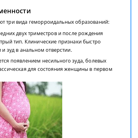
менности
ют три вида геморроидальных образований:
ледних двух триместров и после рождения
трый тип. Клинические признаки быстро
 и зуд в анальном отверстии.
тся появлением несильного зуда, болевых
ассическая для состояния женщины в первом