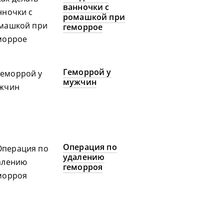
ванночки с
ромашкой при
геморрое
Геморрой у
мужчин
Операция по
удалению
геморроя