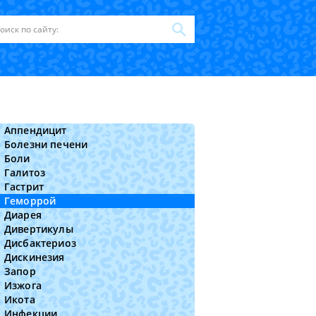
Аппендицит
Болезни печени
Боли
Галитоз
Гастрит
Геморрой
Диарея
Дивертикулы
Дисбактериоз
Дискинезия
Запор
Изжога
Икота
Инфекции