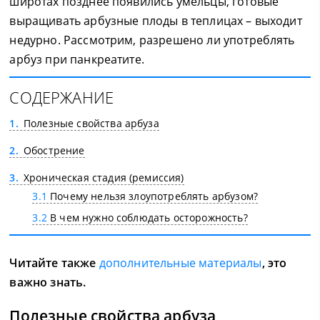
широтах позднее появились умельцы, готовые
выращивать арбузные плоды в теплицах – выходит
недурно. Рассмотрим, разрешено ли употреблять
арбуз при панкреатите.
СОДЕРЖАНИЕ
1
Полезные свойства арбуза
2
Обострение
3
Хроническая стадия (ремиссия)
3.1
Почему нельзя злоупотреблять арбузом?
3.2
В чем нужно соблюдать осторожность?
Читайте также
дополнительные материалы
, это
важно знать.
Полезные свойства арбуза