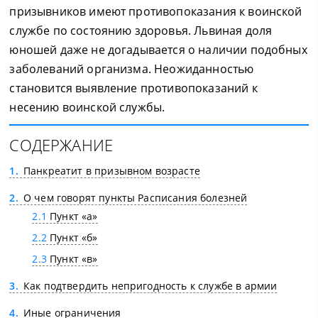
призывников имеют противопоказания к воинской
службе по состоянию здоровья. Львиная доля
юношей даже не догадывается о наличии подобных
заболеваний организма. Неожиданностью
становится выявление противопоказаний к
несению воинской службы.
СОДЕРЖАНИЕ
1
Панкреатит в призывном возрасте
2
О чем говорят пункты Расписания болезней
2.1
Пункт «а»
2.2
Пункт «б»
2.3
Пункт «в»
3
Как подтвердить непригодность к службе в армии
4
Иные ограничения