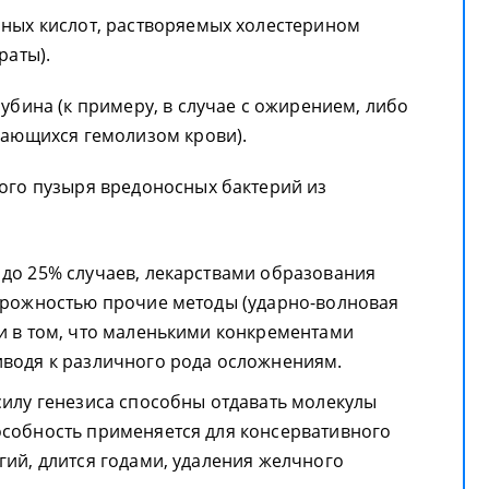
ных кислот, растворяемых холестерином
раты).
бина (к примеру, в случае с ожирением, либо
дающихся гемолизом крови).
ого пузыря вредоносных бактерий из
до 25% случаев, лекарствами образования
торожностью прочие методы (ударно-волновая
и в том, что маленькими конкрементами
иводя к различного рода осложнениям.
силу генезиса способны отдавать молекулы
особность применяется для консервативного
лгий, длится годами, удаления желчного