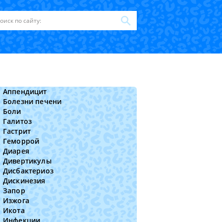
Аппендицит
Болезни печени
Боли
Галитоз
Гастрит
Геморрой
Диарея
Дивертикулы
Дисбактериоз
Дискинезия
Запор
Изжога
Икота
Инфекции