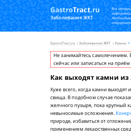
Gastro
Tract
.ru
Все матер
информаци
Заболевания ЖКТ
Необходим
специалист
GastroTract.ru
Заболевания ЖКТ
Камни
Не занимайтесь самолечением. 
сейчас или записаться на приём
Как выходят камни из
Хуже всего, когда камни выходят 
свища. В подобном случае показ
желчного пузыря, пока крупный к
невыносимые осложнения.
Конкр
природе, избавиться от отложени
применением лекарственных сред