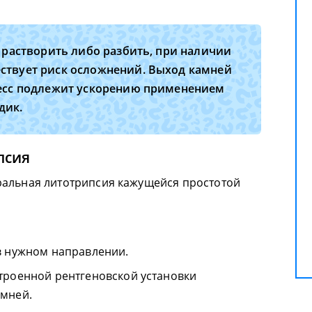
 растворить либо разбить, при наличии
ствует риск осложнений. Выход камней
цесс подлежит ускорению применением
дик.
псия
ральная литотрипсия кажущейся простотой
в нужном направлении.
троенной рентгеновской установки
амней.