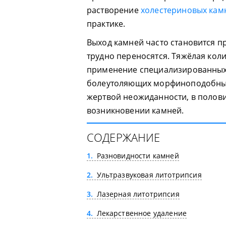
растворение
холестериновых кам
практике.
Выход камней часто становится 
трудно переносятся. Тяжёлая коли
применение специализированных 
болеутоляющих морфиноподобных
жертвой неожиданности, в полови
возникновении камней.
СОДЕРЖАНИЕ
1
Разновидности камней
2
Ультразвуковая литотрипсия
3
Лазерная литотрипсия
4
Лекарственное удаление