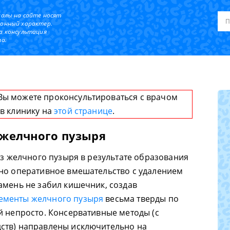
иалы на сайте носят
онный характер.
а консультация
а.
Вы можете проконсультироваться с врачом
 в клинику на
этой странице
.
 желчного пузыря
из желчного пузыря в результате образования
ано оперативное вмешательство с удалением
амень не забил кишечник, создав
ементы желчного пузыря
весьма тверды по
й непросто. Консервативные методы (с
ств) направлены исключительно на