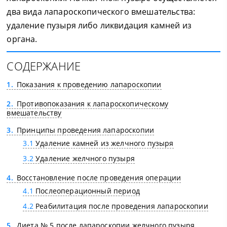
два вида лапароскопического вмешательства:
удаление пузыря либо ликвидация камней из
органа.
СОДЕРЖАНИЕ
1
Показания к проведению лапароскопии
2
Противопоказания к лапароскопическому
вмешательству
3
Принципы проведения лапароскопии
3.1
Удаление камней из желчного пузыря
3.2
Удаление желчного пузыря
4
Восстановление после проведения операции
4.1
Послеоперационный период
4.2
Реабилитация после проведения лапароскопии
5
Диета № 5 после лапароскопии желчного пузыря