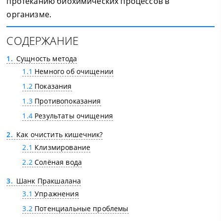
протеканию биохимических процессов в
организме.
СОДЕРЖАНИЕ
1
Сущность метода
1.1
Немного об очищении
1.2
Показания
1.3
Противопоказания
1.4
Результаты очищения
2
Как очистить кишечник?
2.1
Клизмирование
2.2
Солёная вода
3
Шанк Пракшалана
3.1
Упражнения
3.2
Потенциальные проблемы