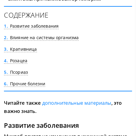
СОДЕРЖАНИЕ
1
Развитие заболевания
2
Влияние на системы организма
3
Крапивница
4
Розацеа
5
Псориаз
6
Прочие болезни
Читайте также
дополнительные материалы
, это
важно знать.
Развитие заболевания