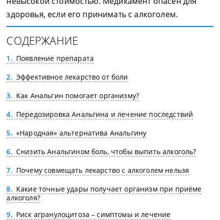
невысокой стоимостью. Медикамент опасен для
здоровья, если его принимать с алкоголем.
СОДЕРЖАНИЕ
1
Появление препарата
2
Эффективное лекарство от боли
3
Как Анальгин помогает организму?
4
Передозировка Анальгина и лечение последствий
5
«Народная» альтернатива Анальгину
6
Снизить Анальгином боль, чтобы выпить алкоголь?
7
Почему совмещать лекарство с алкоголем нельзя
8
Какие точные удары получает организм при приёме
алкоголя?
9
Риск агранулоцитоза – симптомы и лечение