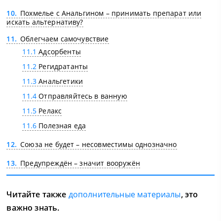
10
Похмелье с Анальгином – принимать препарат или
искать альтернативу?
11
Облегчаем самочувствие
11.1
Адсорбенты
11.2
Регидратанты
11.3
Анальгетики
11.4
Отправляйтесь в ванную
11.5
Релакс
11.6
Полезная еда
12
Союза не будет – несовместимы однозначно
13
Предупреждён – значит вооружён
Читайте также
дополнительные материалы
, это
важно знать.