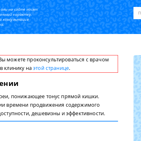
иалы на сайте носят
онный характер.
а консультация
а.
Вы можете проконсультироваться с врачом
 в клинику на
этой странице
.
лении
ареи, понижающее тонус прямой кишки.
нии времени продвижения содержимого
доступности, дешевизны и эффективности.