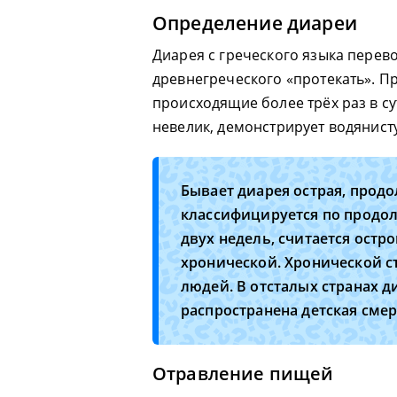
Определение диареи
Диарея с греческого языка перево
древнегреческого «протекать». П
происходящие более трёх раз в су
невелик, демонстрирует водянисту
Бывает диарея острая, прод
классифицируется по продо
двух недель, считается остр
хронической. Хронической с
людей. В отсталых странах д
распространена детская сме
Отравление пищей