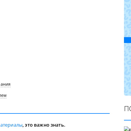
зания
лем
П
материалы
, это важно знать.