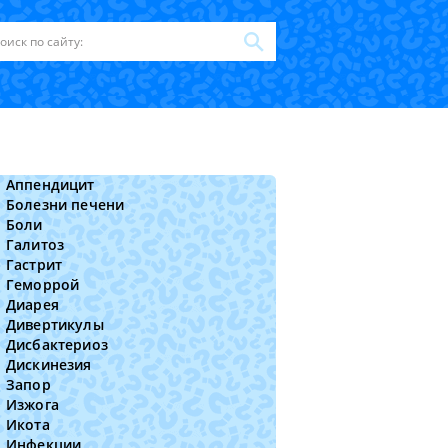
Аппендицит
Болезни печени
Боли
Галитоз
Гастрит
Геморрой
Диарея
Дивертикулы
Дисбактериоз
Дискинезия
Запор
Изжога
Икота
Инфекции