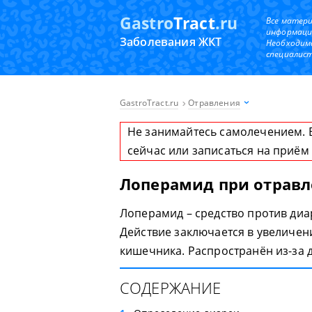
Gastro
Tract
.ru
Все матер
информаци
Заболевания ЖКТ
Необходим
специалист
GastroTract.ru
Отравления
Не занимайтесь самолечением. 
сейчас или записаться на приём
Лоперамид при отрав
Лоперамид – средство против ди
Действие заключается в увеличе
кишечника. Распространён из-за 
СОДЕРЖАНИЕ