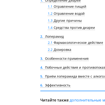
1
Определение диареи
1.1
Отравление пищей
1.2
Отравление водой
1.3
Другие причины
1.4
Средства против диареи
2
Лоперамид
2.1
Фармакологическое действие
2.2
Дозировка
3
Особенности применения
4
Побочные действия и противопока
5
Приём лоперамида вместе с алкого
6
Эффективность
Читайте также
дополнительные 