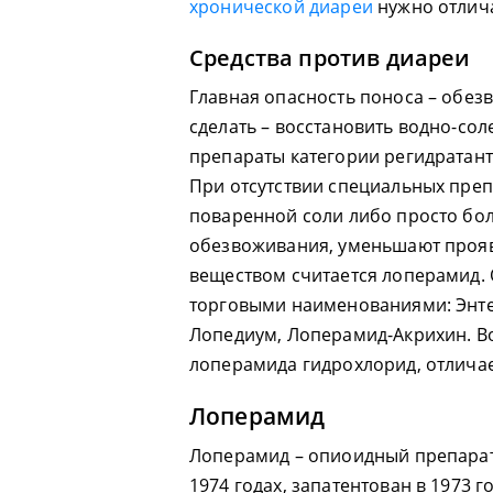
хронической диареи
нужно отлича
Средства против диареи
Главная опасность поноса – обез
сделать – восстановить водно-сол
препараты категории регидратанто
При отсутствии специальных пре
поваренной соли либо просто бо
обезвоживания, уменьшают проя
веществом считается лоперамид. 
торговыми наименованиями: Энте
Лопедиум, Лоперамид-Акрихин. Во
лоперамида гидрохлорид, отлича
Лоперамид
Лоперамид – опиоидный препарат, 
1974 годах, запатентован в 1973 