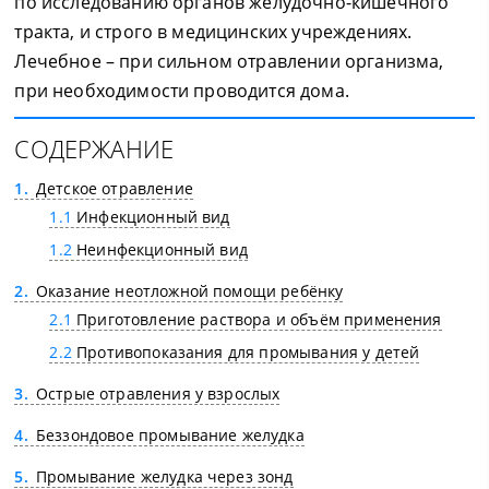
по исследованию органов желудочно-кишечного
тракта, и строго в медицинских учреждениях.
Лечебное – при сильном отравлении организма,
при необходимости проводится дома.
СОДЕРЖАНИЕ
1
Детское отравление
1.1
Инфекционный вид
1.2
Неинфекционный вид
2
Оказание неотложной помощи ребёнку
2.1
Приготовление раствора и объём применения
2.2
Противопоказания для промывания у детей
3
Острые отравления у взрослых
4
Беззондовое промывание желудка
5
Промывание желудка через зонд