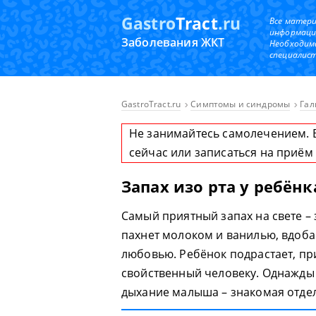
Gastro
Tract
.ru
Все матер
информаци
Заболевания ЖКТ
Необходим
специалист
GastroTract.ru
Симптомы и синдромы
Гал
Не занимайтесь самолечением. 
сейчас или записаться на приём
Запах изо рта у ребёнк
Самый приятный запах на свете –
пахнет молоком и ванилью, вдоба
любовью. Ребёнок подрастает, п
свойственный человеку. Однажды 
дыхание малыша – знакомая отде