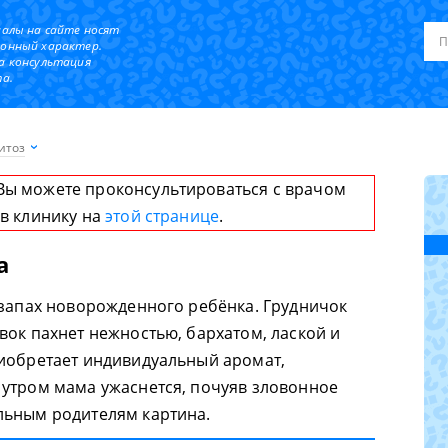
иалы на сайте носят
онный характер.
а консультация
а.
итоз
Вы можете проконсультироваться с врачом
 в клинику на
этой странице
.
а
 запах новорожденного ребёнка. Грудничок
вок пахнет нежностью, бархатом, лаской и
риобретает индивидуальный аромат,
утром мама ужаснется, почуяв зловонное
льным родителям картина.