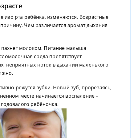
озрасте
е изо рта ребёнка, изменяются. Возрастные
 причину. Чем различается аромат дыхания
но пахнет молоком. Питание малыша
сломолочная среда препятствует
х, неприятных ноток в дыхании маленького
лжно.
ктивно режутся зубки. Новый зуб, прорезаясь,
аненном месте начинается воспаление –
 годовалого ребёночка.