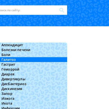
Аппендицит
Болезни печени
Боли
Галитоз
Гастрит
Геморрой
Диарея
Дивертикулы
Дисбактериоз
Дискинезия
Запор
Изжога
Икота
Инфекции