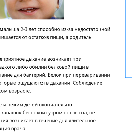
малыша 2-3 лет способно из-за недостаточной
чищается от остатков пищи, а родитель
 неприятное дыхание возникает при
адкого либо обилии белковой пищи в
тание для бактерий. Белок при переваривании
которые ощущаются в дыхании. Соблюдение
ком возрасте.
е и режим детей окончательно
запашок беспокоит утром после сна, не
ция возникает в течение дня длительное
ация врача.