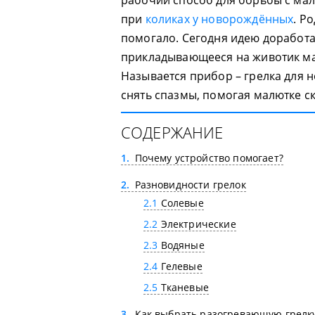
рабочий способ для борьбы с мал
при
коликах у новорождённых
. Р
помогало. Сегодня идею доработа
прикладывающееся на животик м
Называется прибор – грелка для 
снять спазмы, помогая малютке ск
СОДЕРЖАНИЕ
1
Почему устройство помогает?
2
Разновидности грелок
2.1
Солевые
2.2
Электрические
2.3
Водяные
2.4
Гелевые
2.5
Тканевые
3
Как выбрать разогревающую грелк