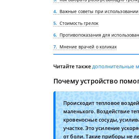
4
Важные советы при использовании
5
Стоимость грелок
6
Противопоказания для использова
7
Мнение врачей о коликах
Читайте также
дополнительные 
Почему устройство помо
Происходит тепловое воздей
маленького. Воздействие те
кровеносные сосуды, усили
участке. Это усиление ускор
от боли. Такие приборы не ле