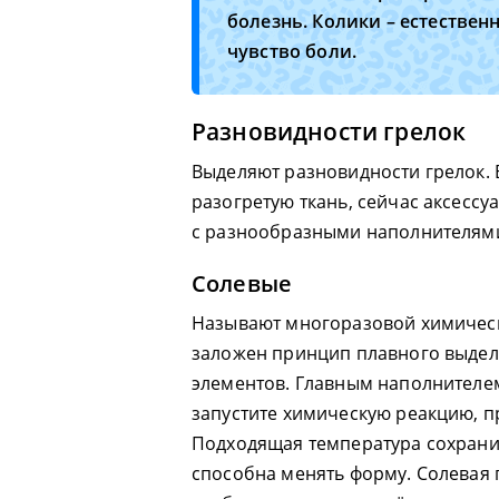
болезнь. Колики – естестве
чувство боли.
Разновидности грелок
Выделяют разновидности грелок. 
разогретую ткань, сейчас аксесс
с разнообразными наполнителями
Солевые
Называют многоразовой химическ
заложен принцип плавного выделе
элементов. Главным наполнителем
запустите химическую реакцию, п
Подходящая температура сохранитс
способна менять форму. Солевая г