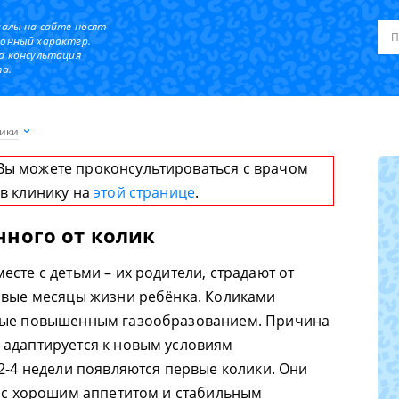
иалы на сайте носят
онный характер.
а консультация
а.
ики
Вы можете проконсультироваться с врачом
 в клинику на
этой странице
.
нного от колик
сте с детьми – их родители, страдают от
рвые месяцы жизни ребёнка. Коликами
нные повышенным газообразованием. Причина
 адаптируется к новым условиям
 2-4 недели появляются первые колики. Они
, с хорошим аппетитом и стабильным