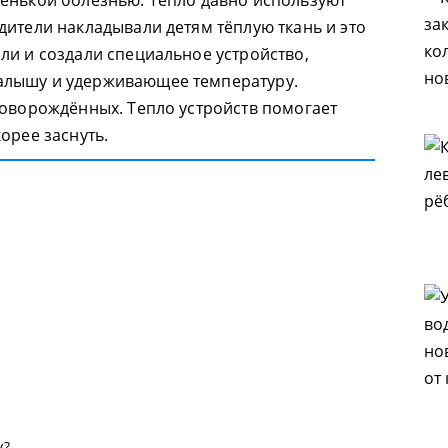
енькой болезнью. Тепло давно используют
одители накладывали детям тёплую ткань и это
ли и создали специальное устройство,
алышу и удерживающее температуру.
новорождённых. Тепло устройств помогает
орее заснуть.
у?