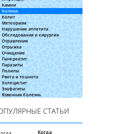
Камни
Колики
Колит
Метеоризм
Нарушение аппетита
Обследования и хирургия
Отравления
Отрыжка
Очищение
Панкреатит
Паразиты
Полипы
Рвота и тошнота
Холецистит
Эзофагиты
Язвенная болезнь
ОПУЛЯРНЫЕ СТАТЬИ
Когда