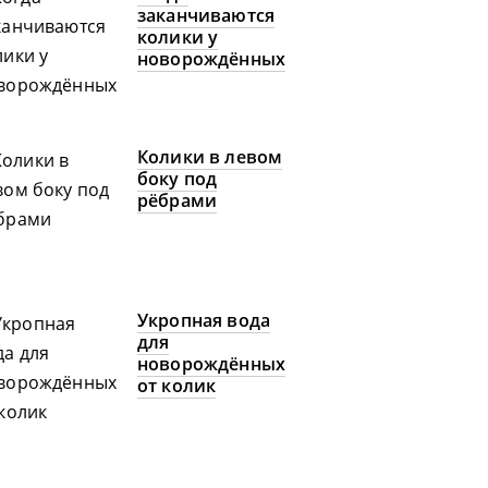
заканчиваются
колики у
новорождённых
Колики в левом
боку под
рёбрами
Укропная вода
для
новорождённых
от колик