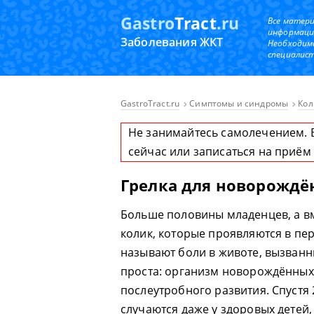
Gastro
Tract
.ru
Все матер
информаци
Заболевания ЖКТ
Необходим
специалист
GastroTract.ru
Симптомы и синдромы
Кол
Не занимайтесь самолечением. 
сейчас или записаться на приём
Грелка для новорождё
Больше половины младенцев, а вме
колик, которые проявляются в пе
называют боли в животе, вызва
проста: организм новорождённых
послеутробного развития. Спустя
случаются даже у здоровых детей