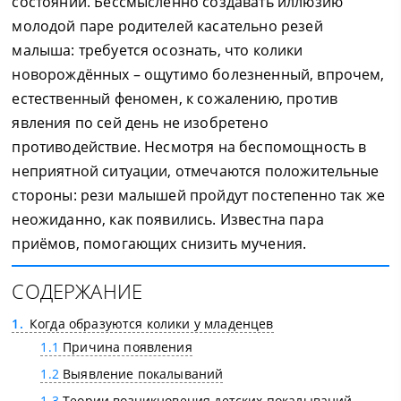
состоянии. Бессмысленно создавать иллюзию
молодой паре родителей касательно резей
малыша: требуется осознать, что колики
новорождённых – ощутимо болезненный, впрочем,
естественный феномен, к сожалению, против
явления по сей день не изобретено
противодействие. Несмотря на беспомощность в
неприятной ситуации, отмечаются положительные
стороны: рези малышей пройдут постепенно так же
неожиданно, как появились. Известна пара
приёмов, помогающих снизить мучения.
СОДЕРЖАНИЕ
1
Когда образуются колики у младенцев
1.1
Причина появления
1.2
Выявление покалываний
1.3
Теории возникновения детских покалываний