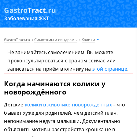
Gastro
Tract
.ru
Заболевания ЖКТ
GastroTract.ru
Симптомы и синдромы
Колики
Не занимайтесь самолечением. Вы можете
проконсультироваться с врачом сейчас или
записаться на приём в клинику на
этой странице
.
Когда начинаются колики у
новорождённого
Детские
колики в животике новорождённых
– что
бывает хуже для родителей, чем детский плач,
непонимание недуга малышки. Документально
объяснить мотивы расстройства крошка не в