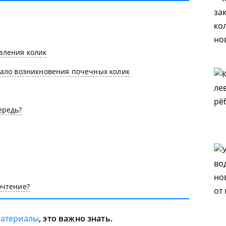
вления колик
чало возникновения почечных колик
ередь?
очтение?
материалы
, это важно знать.