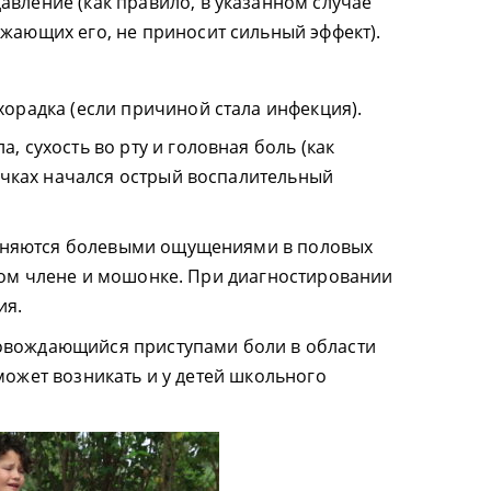
вление (как правило, в указанном случае
жающих его, не приносит сильный эффект).
орадка (если причиной стала инфекция).
, сухость во рту и головная боль (как
почках начался острый воспалительный
няются болевыми ощущениями в половых
вом члене и мошонке. При диагностировании
ия.
овождающийся приступами боли в области
может возникать и у детей школьного