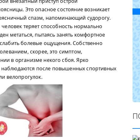
бой внезапный приступ острой
поясницы. Это опасное состояние возникает
поясничный спазм, напоминающий судорогу.
о человек теряет способность нормально
ден метаться, пытаясь занять комфортное
ослабить болевые ощущения. Собственно
олеванием, скорее, это симптом,
ии в организме некого сбоя. Ярко
 наблюдаются после повышенных спортивных
ли велопрогулок.
П