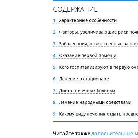
СОДЕРЖАНИЕ
1
Характерные особенности
2
Факторы, увеличивающие риск поя
3
Заболевания, ответственные за на
4
Оказание первой помощи
5
Кого госпитализируют в первую оч
6
Лечение в стационаре
7
Диета почечных больных
8
Лечение народными средствами
9
Какому виду лечения отдать предп
Читайте также
дополнительные 