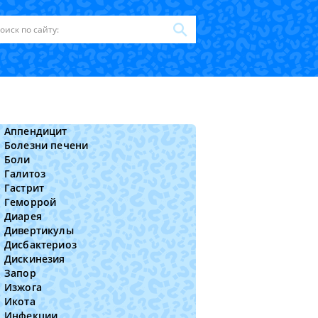
Аппендицит
Болезни печени
Боли
Галитоз
Гастрит
Геморрой
Диарея
Дивертикулы
Дисбактериоз
Дискинезия
Запор
Изжога
Икота
Инфекции