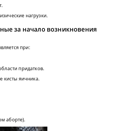
.
зические нагрузки.
нные за начало возникновения
вляется при:
области придатков.
е кисты яичника.
м аборте).