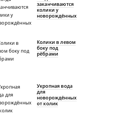
заканчиваются
колики у
новорождённых
Колики в левом
боку под
рёбрами
Укропная вода
для
новорождённых
от колик