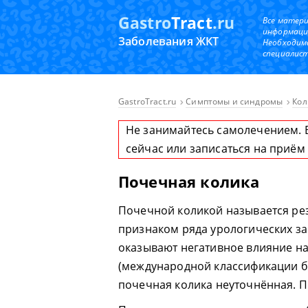
Gastro
Tract
.ru
Все матер
информаци
Заболевания ЖКТ
Необходим
специалист
GastroTract.ru
Симптомы и синдромы
Кол
Не занимайтесь самолечением. 
сейчас или записаться на приём
Почечная колика
Почечной коликой называется ре
признаком ряда урологических з
оказывают негативное влияние на
(международной классификации б
почечная колика неуточнённая. П