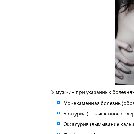
У мужчин при указанных болезнях
Мочекаменная болезнь (обра
Уратурия (повышенное содер
Оксалурия (вымывание кальц