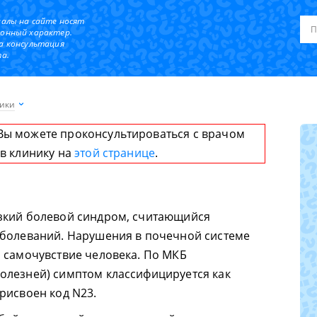
иалы на сайте носят
онный характер.
а консультация
а.
ики
Вы можете проконсультироваться с врачом
 в клинику на
этой странице
.
зкий болевой синдром, считающийся
аболеваний. Нарушения в почечной системе
 самочувствие человека. По МКБ
олезней) симптом классифицируется как
рисвоен код N23.