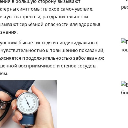
ления в большую сторону вызывают
актерны симптомы: плохое самочувствие,
е чувства тревоги, раздражительности.
ызывают серьёзной опасности для здоровья
ознания.
увствия бывает исходя из индивидуальных
й чувствительностью к повышению показаний,
ъясняется продолжительностью заболевания:
шенной восприимчивости стенок сосудов,
иям.