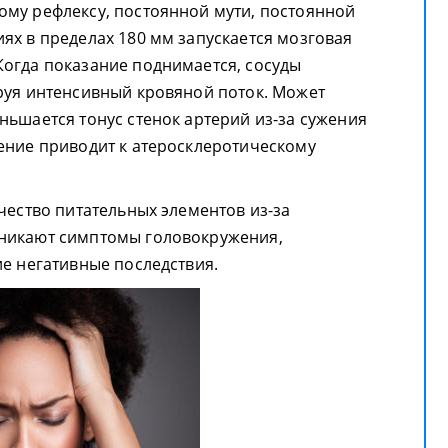
му рефлексу, постоянной мути, постоянной
ях в пределах 180 мм запускается мозговая
огда показание поднимается, сосуды
руя интенсивный кровяной поток. Может
ньшается тонус стенок артерий из-за сужения
ение приводит к атеросклеротическому
чество питательных элементов из-за
никают симптомы головокружения,
ие негативные последствия.