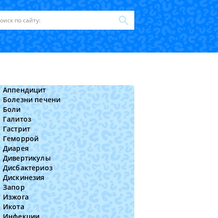
Аппендицит
Болезни печени
Боли
Галитоз
Гастрит
Геморрой
Диарея
Дивертикулы
Дисбактериоз
Дискинезия
Запор
Изжога
Икота
Инфекции