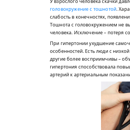
У взрослого человека скачки дав
головокружение с тошнотой
. Хар
слабость в конечностях, появлени
Тошнота с головокружением не в
человека. Исключение – потеря с
При гипертонии ухудшение самоч
особенностей. Есть люди с низко
другие более восприимчивы – об
гипертония способствовала повы
артерий к артериальным показан