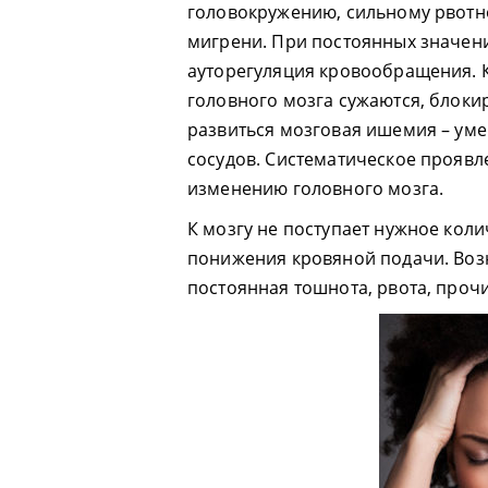
головокружению, сильному рвотно
мигрени. При постоянных значени
ауторегуляция кровообращения. К
головного мозга сужаются, блоки
развиться мозговая ишемия – уме
сосудов. Систематическое проявл
изменению головного мозга.
К мозгу не поступает нужное коли
понижения кровяной подачи. Воз
постоянная тошнота, рвота, проч