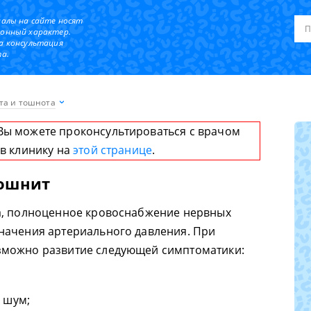
иалы на сайте носят
онный характер.
а консультация
а.
та и тошнота
Вы можете проконсультироваться с врачом
 в клинику на
этой странице
.
тошнит
а, полноценное кровоснабжение нервных
начения артериального давления. При
зможно развитие следующей симптоматики:
 шум;