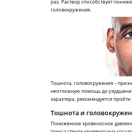
раз. Раствор способствует пониж
головокружения.
Тошнота, головокружения – призн
неотложную помощь до ухудшения
характера, рекомендуется пройти
Тошнота и головокруже
Пониженное кровеносное давлени
тонуса стенок кровеносных сосуд