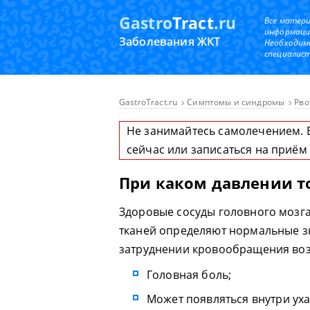
Gastro
Tract
.ru
Все матер
информаци
Заболевания ЖКТ
Необходим
специалист
GastroTract.ru
Симптомы и синдромы
Рво
Не занимайтесь самолечением. 
сейчас или записаться на приём
При каком давлении 
Здоровые сосуды головного мозг
тканей определяют нормальные з
затруднении кровообращения во
Головная боль;
Может появляться внутри уха