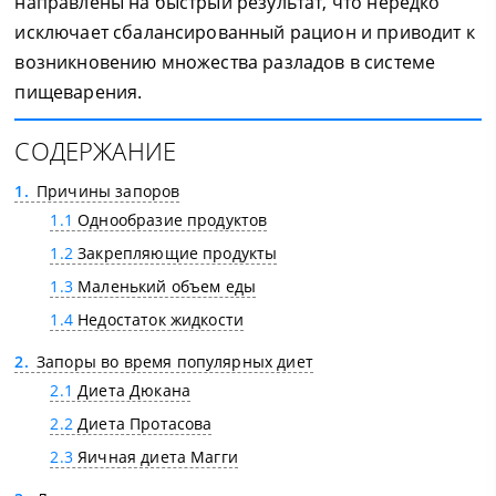
направлены на быстрый результат, что нередко
исключает сбалансированный рацион и приводит к
возникновению множества разладов в системе
пищеварения.
СОДЕРЖАНИЕ
1
Причины запоров
1.1
Однообразие продуктов
1.2
Закрепляющие продукты
1.3
Маленький объем еды
1.4
Недостаток жидкости
2
Запоры во время популярных диет
2.1
Диета Дюкана
2.2
Диета Протасова
2.3
Яичная диета Магги