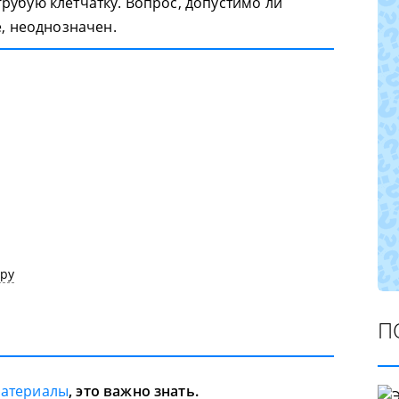
рубую клетчатку. Вопрос, допустимо ли
е, неоднозначен.
ару
П
материалы
, это важно знать.