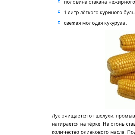
половина стакана нежирного 
1 литр лёгкого куриного буль
свежая молодая кукуруза․
Лук очищается от шелухи, промыв
натирается на тёрке. На огонь ст
количество оливкового масла. По