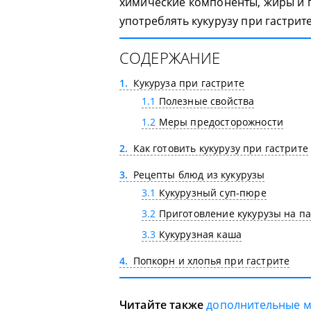
химические компоненты, жиры и г
употреблять кукурузу при гастрит
СОДЕРЖАНИЕ
1
Кукуруза при гастрите
1.1
Полезные свойства
1.2
Меры предосторожности
2
Как готовить кукурузу при гастрите
3
Рецепты блюд из кукурузы
3.1
Кукурузный суп-пюре
3.2
Приготовление кукурузы на п
3.3
Кукурузная каша
4
Попкорн и хлопья при гастрите
Читайте также
дополнительные 