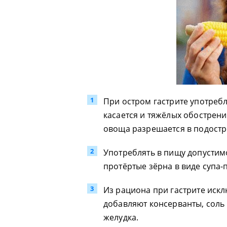
При остром гастрите употреб
касается и тяжёлых обострени
овоща разрешается в подостр
Употреблять в пищу допусти
протёртые зёрна в виде супа-
Из рациона при гастрите искл
добавляют консерванты, соль
желудка.