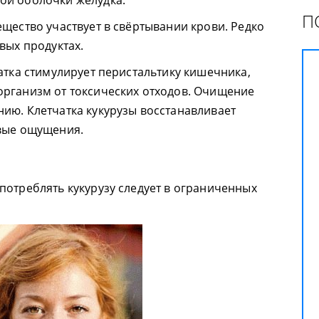
ой оболочки желудка.
П
ещество участвует в свёртывании крови. Редко
вых продуктах.
атка стимулирует перистальтику кишечника,
организм от токсических отходов. Очищение
ию. Клетчатка кукурузы восстанавливает
евые ощущения.
потреблять кукурузу следует в ограниченных