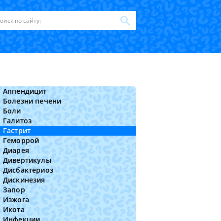
Аппендицит
Болезни печени
Боли
Галитоз
Гастрит
Геморрой
Диарея
Дивертикулы
Дисбактериоз
Дискинезия
Запор
Изжога
Икота
Инфекции