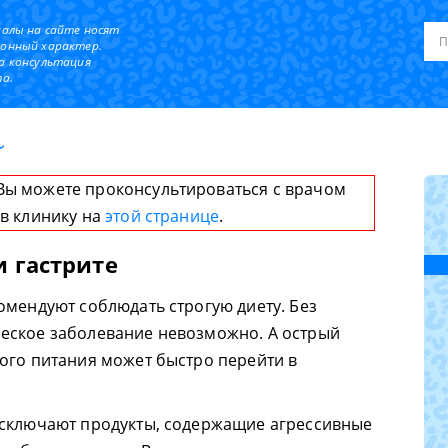
иалы на сайте носят
онный характер.
а консультация
а.
Вы можете проконсультироваться с врачом
 в клинику на
этой странице
.
 гастрите
омендуют соблюдать строгую диету. Без
еское заболевание невозможно. А острый
ого питания может быстро перейти в
исключают продукты, содержащие агрессивные