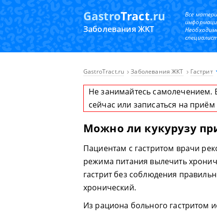
Gastro
Tract
.ru
Все матер
информаци
Заболевания ЖКТ
Необходим
специалист
GastroTract.ru
Заболевания ЖКТ
Гастрит
Не занимайтесь самолечением. 
сейчас или записаться на приём
Можно ли кукурузу при
Пациентам с гастритом врачи рек
режима питания вылечить хронич
гастрит без соблюдения правильн
хронический.
Из рациона больного гастритом 