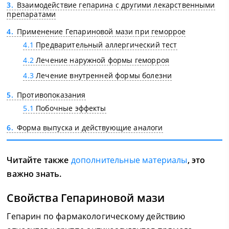
3
Взаимодействие гепарина с другими лекарственными
препаратами
4
Применение Гепариновой мази при геморрое
4.1
Предварительный аллергический тест
4.2
Лечение наружной формы геморроя
4.3
Лечение внутренней формы болезни
5
Противопоказания
5.1
Побочные эффекты
6
Форма выпуска и действующие аналоги
Читайте также
дополнительные материалы
, это
важно знать.
Свойства Гепариновой мази
Гепарин по фармакологическому действию