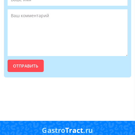
Gastro
Tract
.ru