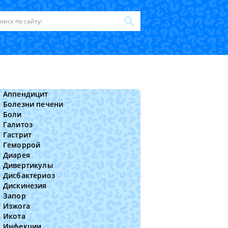
Аппендицит
Болезни печени
Боли
Галитоз
Гастрит
Геморрой
Диарея
Дивертикулы
Дисбактериоз
Дискинезия
Запор
Изжога
Икота
Инфекции