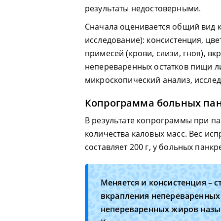
результаты недостоверными.
Сначала оценивается общий вид 
исследование): консистенция, цве
примесей (крови, слизи, гноя), в
непереваренных остатков пищи ли
микроскопический анализ, исследу
Копрограмма больных па
В результате копрограммы при п
количества каловых масс. Вес ис
составляет 200 г, у больных панкр
Меняется и консистенция – 
вкрапления непереваренных
непереваренных жиров назыв