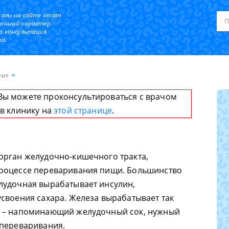
иалы на сайте носят
онный характер.
а консультация
а.
тит
Вы можете проконсультироваться с врачом
 в клинику на
этой странице
.
орган желудочно-кишечного тракта,
роцессе переваривания пищи. Большинство
лудочная вырабатывает инсулин,
своения сахара. Железа вырабатывает так
к – напоминающий желудочный сок, нужный
 переваривания.