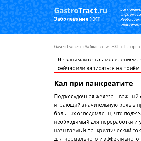
Gastro
Tract
.ru
Все матер
информаци
Заболевания ЖКТ
Необходим
специалист
GastroTract.ru
Заболевания ЖКТ
Панкреа
Не занимайтесь самолечением. 
сейчас или записаться на приём
Кал при панкреатите
Поджелудочная железа – важный 
играющий значительную роль в п
больных осведомлены, что подже
необходимый для переработки и у
называемый панкреатический со
для нормального и эффективного