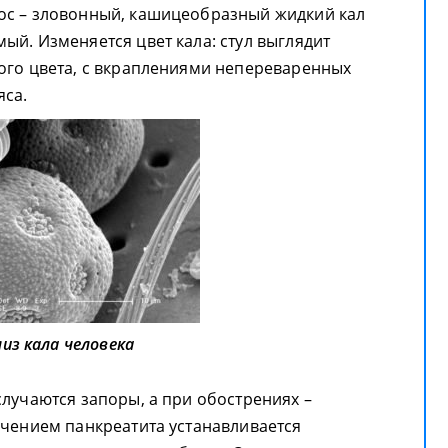
ос – зловонный, кашицеобразный жидкий кал
ый. Изменяется цвет кала: стул выглядит
ого цвета, с вкраплениями непереваренных
яса.
из кала человека
случаются запоры, а при обострениях –
ечением панкреатита устанавливается