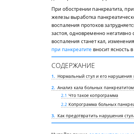
При обострении панкреатита, пр
железы выработка панкреатическог
воспаления протоков затрудняетс
застоя, одновременно негативно
воспаления станет кал, изменени
при панкреатите
вносит ясность в
СОДЕРЖАНИЕ
1
Нормальный стул и его нарушения 
2
Анализ кала больных панкреатитом
2.1
Что такое копрограмма
2.2
Копрограмма больных панкре
3
Как предотвратить нарушения стул