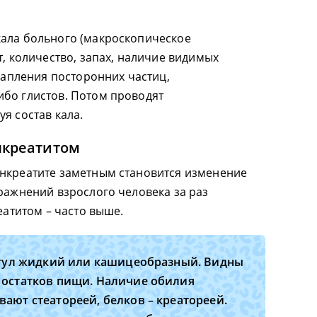
кала больного (макроскопическое
т, количество, запах, наличие видимых
крапления посторонних частиц,
бо глистов. Потом проводят
я состав кала.
нкреатитом
анкреатите заметным становится изменение
пражнений взрослого человека за раз
еатитом – часто выше.
стул жидкий или кашицеобразный. Видны
 остатков пищи. Наличие обилия
ают стеатореей, белков – креатореей.