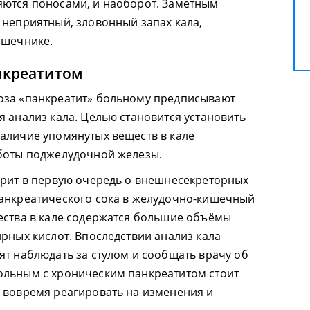
яются поносами, и наоборот. Заметным
 неприятный, зловонный запах кала,
ишечнике.
нкреатитом
оза «панкреатит» больному предписывают
я анализ кала. Целью становится установить
аличие упомянутых веществ в кале
аботы поджелудочной железы.
орит в первую очередь о внешнесекреторных
панкреатического сока в желудочно-кишечный
ества в кале содержатся большие объёмы
рных кислот. Впоследствии анализ кала
ят наблюдать за стулом и сообщать врачу об
ольным с хроническим панкреатитом стоит
 вовремя реагировать на изменения и