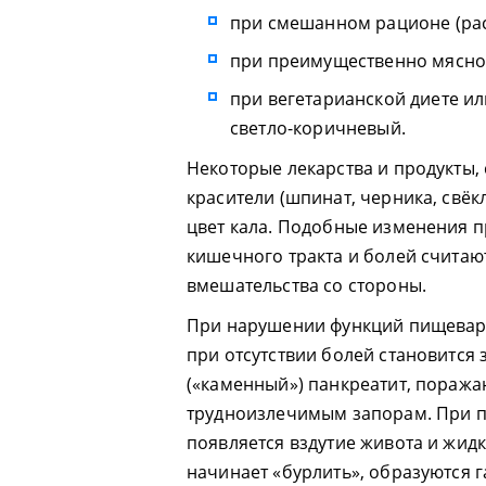
при смешанном рационе (рас
при преимущественно мясно
при вегетарианской диете и
светло-коричневый.
Некоторые лекарства и продукты
красители (шпинат, черника, свё
цвет кала. Подобные изменения п
кишечного тракта и болей считаю
вмешательства со стороны.
При нарушении функций пищевар
при отсутствии болей становится 
(«каменный») панкреатит, поража
трудноизлечимым запорам. При п
появляется вздутие живота и жидк
начинает «бурлить», образуются г