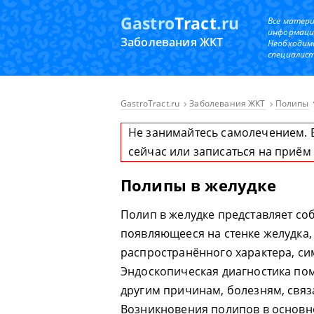
Gastro
Tract
.ru
Все матер
информаци
Заболевания ЖКТ
Необходим
специалист
GastroTract.ru
Заболевания ЖКТ
Полипы
Не занимайтесь самолечением. 
сейчас или записаться на приём
Полипы в желудке
Полип в желудке представляет с
появляющееся на стенке желудка, 
распространённого характера, си
Эндоскопическая диагностика пом
другим причинам, болезням, свя
Возникновения полипов в основно