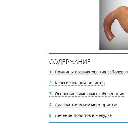
СОДЕРЖАНИЕ
1
Причины возникновения заболева
2
Классификация полипов
3
Основные симптомы заболевания
4
Диагностические мероприятия
5
Лечение полипов в желудке