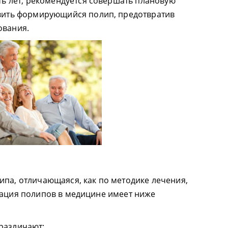
ть лет, рекомендуется совершать плановую
вить формирующийся полип, предотвратив
ования.
ипа, отличающаяся, как по методике лечения,
кация полипов в медицине имеет ниже
различают: