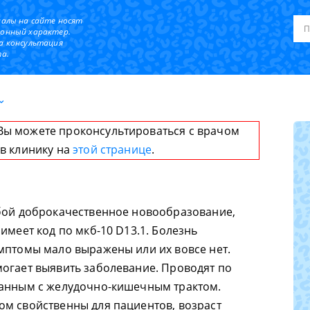
иалы на сайте носят
онный характер.
а консультация
а.
Вы можете проконсультироваться с врачом
 в клинику на
этой странице
.
обой доброкачественное новообразование,
имеет код по мкб-10 D13.1. Болезнь
мптомы мало выражены или их вовсе нет.
огает выявить заболевание. Проводят по
занным с желудочно-кишечным трактом.
м свойственны для пациентов, возраст