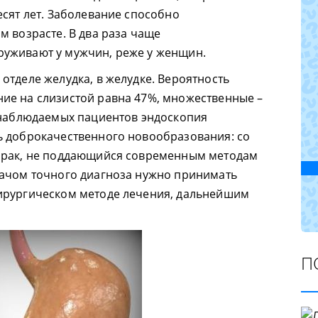
есят лет. Заболевание способно
м возрасте. В два раза чаще
уживают у мужчин, реже у женщин.
отделе желудка, в желудке. Вероятность
ие на слизистой равна 47%, множественные –
 наблюдаемых пациентов эндоскопия
ь доброкачественного новообразования: со
 рак, не поддающийся современным методам
рачом точного диагноза нужно принимать
ирургическом методе лечения, дальнейшим
П