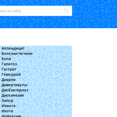
Аппендицит
Болезни печени
Боли
Галитоз
Гастрит
Геморрой
Диарея
Дивертикулы
Дисбактериоз
Дискинезия
Запор
Изжога
Икота
Инфекции