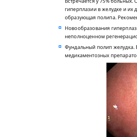
Встречается у 75% больных. 
гиперплазии в желудке и их 
образующая полипа. Рекомен
Новообразования гиперплаз
неполноценном регенерацио
Фундальный полип желудка. 
медикаментозных препарато