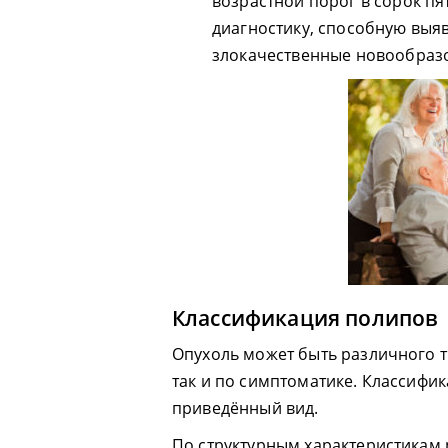
возрастной порог в сорок пя
диагностику, способную выя
злокачественные новообраз
Классификация полипов
Опухоль может быть различного т
так и по симптоматике. Классифи
приведённый вид.
По структурным характеристикам 