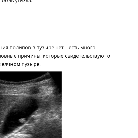
 боль утихла.
я
я полипов в пузыре нет – есть много
новные причины, которые свидетельствуют о
желчном пузыре.