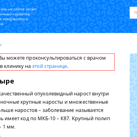
иалы на сайте носят
онный характер.
а консультация
а.
Вы можете проконсультироваться с врачом
 в клинику на
этой странице
.
зыре
качественный опухолевидный нарост внутри
иночные крупные наросты и множественные
ольше наростов – заболевание называется
ь имеет код по МКБ-10 – К87. Крупный полип
– 1 мм.