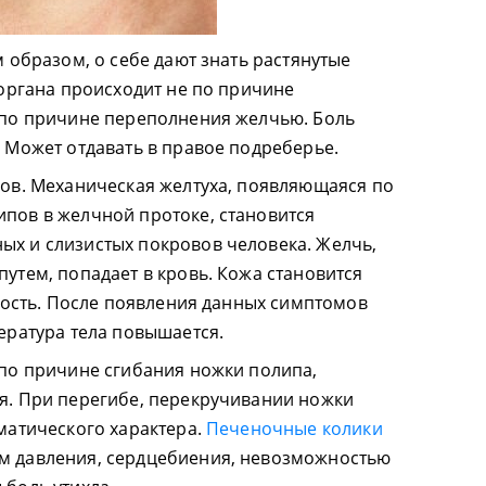
м образом, о себе дают знать растянутые
 органа происходит не по причине
 по причине переполнения желчью. Боль
 Может отдавать в правое подреберье.
ров. Механическая желтуха, появляющаяся по
пов в желчной протоке, становится
х и слизистых покровов человека. Желчь,
утем, попадает в кровь. Кожа становится
утость. После появления данных симптомов
ература тела повышается.
 по причине сгибания ножки полипа,
я. При перегибе, перекручивании ножки
матического характера.
Печеночные колики
м давления, сердцебиения, невозможностью