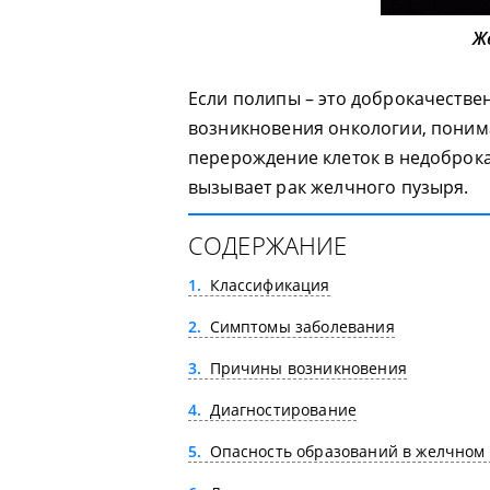
Ж
Если полипы – это доброкачестве
возникновения онкологии, понима
перерождение клеток в недоброк
вызывает рак желчного пузыря.
СОДЕРЖАНИЕ
1
Классификация
2
Симптомы заболевания
3
Причины возникновения
4
Диагностирование
5
Опасность образований в желчном