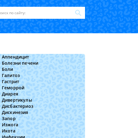
Аппендицит
Болезни печени
Боли
Галитоз
Гастрит
Геморрой
Диарея
Дивертикулы
Дисбактериоз
Дискинезия
Запор
Изжога
Икота
Инфекции