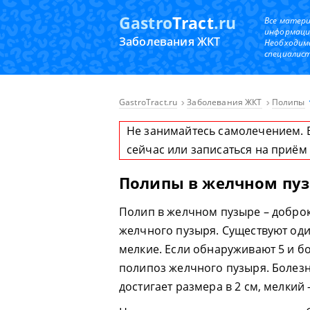
Gastro
Tract
.ru
Все матер
информаци
Заболевания ЖКТ
Необходим
специалист
GastroTract.ru
Заболевания ЖКТ
Полипы
Не занимайтесь самолечением. 
сейчас или записаться на приём
Полипы в желчном пу
Полип в желчном пузыре – добро
желчного пузыря. Существуют од
мелкие. Если обнаруживают 5 и б
полипоз желчного пузыря. Болезн
достигает размера в 2 см, мелкий 