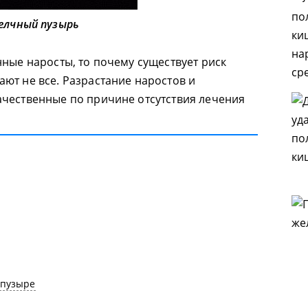
елчный пузырь
нные наросты, то почему существует риск
ют не все. Разрастание наростов и
ачественные по причине отсутствия лечения
 пузыре