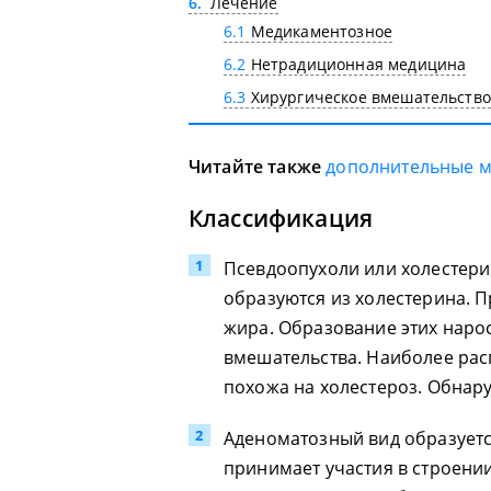
6
Лечение
6.1
Медикаментозное
6.2
Нетрадиционная медицина
6.3
Хирургическое вмешательство
Читайте также
дополнительные 
Классификация
Псевдоопухоли или холестери
образуются из холестерина. 
жира. Образование этих наро
вмешательства. Наиболее рас
похожа на холестероз. Обнар
Аденоматозный вид образуется
принимает участия в строени