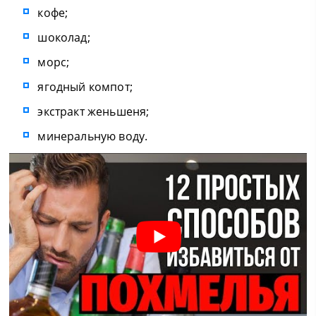
кофе;
шоколад;
морс;
ягодный компот;
экстракт женьшеня;
минеральную воду.