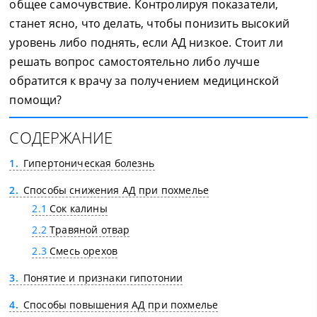
общее самочувствие. Контролируя показатели,
станет ясно, что делать, чтобы понизить высокий
уровень либо поднять, если АД низкое. Стоит ли
решать вопрос самостоятельно либо лучше
обратится к врачу за получением медицинской
помощи?
СОДЕРЖАНИЕ
1
Гипертоническая болезнь
2
Способы снижения АД при похмелье
2.1
Сок калины
2.2
Травяной отвар
2.3
Смесь орехов
3
Понятие и признаки гипотонии
4
Способы повышения АД при похмелье