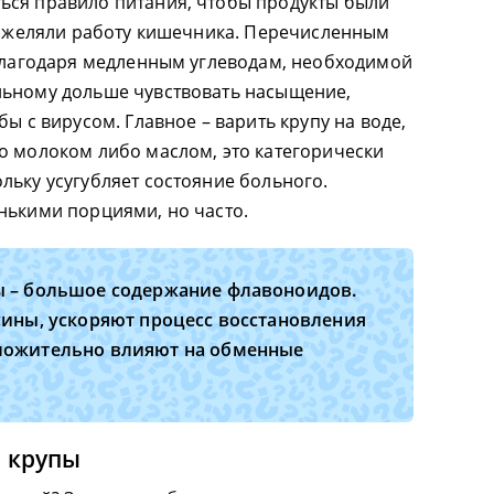
ься правило питания, чтобы продукты были
утяжеляли работу кишечника. Перечисленным
 Благодаря медленным углеводам, необходимой
льному дольше чувствовать насыщение,
бы с вирусом. Главное – варить крупу на воде,
о молоком либо маслом, это категорически
льку усугубляет состояние больного.
нькими порциями, но часто.
 – большое содержание флавоноидов.
ины, ускоряют процесс восстановления
ложительно влияют на обменные
 крупы