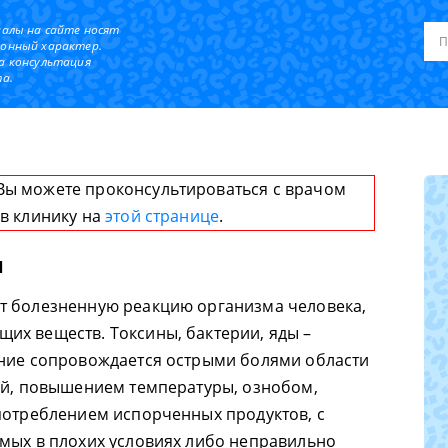
иалы на сайте носят
онный характер.
а консультация
а.
Вы можете проконсультироваться с врачом
 в клинику на
этой странице
.
и
т болезненную реакцию организма человека,
х веществ. Токсины, бактерии, яды –
ание сопровождается острыми болями области
ой, повышением температуры, ознобом,
потреблением испорченных продуктов, с
мых в плохих условиях либо неправильно