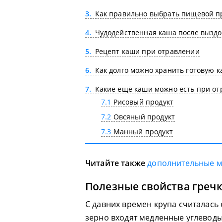
3
Как правильно выбрать пищевой п
4
Чудодейственная каша после вызд
5
Рецепт каши при отравлении
6
Как долго можно хранить готовую к
7
Какие ещё каши можно есть при от
7.1
Рисовый продукт
7.2
Овсяный продукт
7.3
Манный продукт
Читайте также
дополнительные 
Полезные свойства греч
С давних времен крупа считалась 
зерно входят медленные углеводы