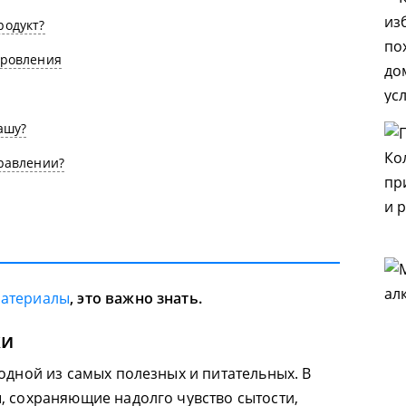
родукт?
оровления
ашу?
равлении?
материалы
, это важно знать.
ки
одной из самых полезных и питательных. В
, сохраняющие надолго чувство сытости,