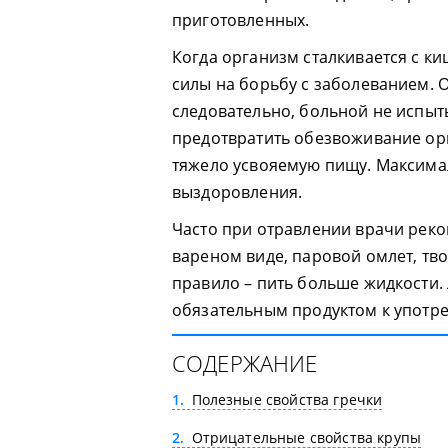
приготовленных.
Когда организм сталкивается с к
силы на борьбу с заболеванием. 
следовательно, больной не испыт
предотвратить обезвоживание ор
тяжело усвояемую пищу. Максимал
выздоровления.
Часто при отравлении врачи рек
вареном виде, паровой омлет, т
правило – пить больше жидкости
обязательным продуктом к употре
СОДЕРЖАНИЕ
1
Полезные свойства гречки
2
Отрицательные свойства крупы