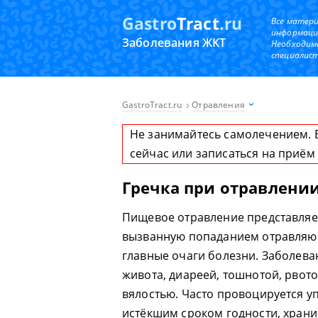
Gastro
Tract
.ru
Все матер
информаци
Заболевания ЖКТ
Необходим
специалист
GastroTract.ru
Отравления
Не занимайтесь самолечением. 
сейчас или записаться на приём
Гречка при отравлени
Пищевое отравление представляе
вызванную попаданием отравляющи
главные очаги болезни. Заболев
живота, диареей, тошнотой, рвот
вялостью. Часто провоцируется у
истёкшим сроком годности, храни