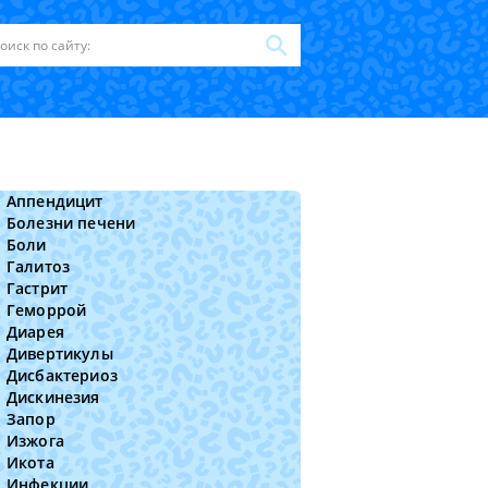
Аппендицит
Болезни печени
Боли
Галитоз
Гастрит
Геморрой
Диарея
Дивертикулы
Дисбактериоз
Дискинезия
Запор
Изжога
Икота
Инфекции