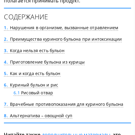
полагается принимать продукт.
СОДЕРЖАНИЕ
1
Нарушения в организме, вызванные отравлением
2
Преимущества куриного бульона при интоксикации
3
Когда нельзя есть бульон
4
Приготовление бульона из курицы
5
Как и когда есть бульон
6
Куриный бульон и рис
6.1
Рисовый отвар
7
Врачебные противопоказания для куриного бульона
8
Альтернатива – овощной суп
Читайте также
дополнительные материалы
, это