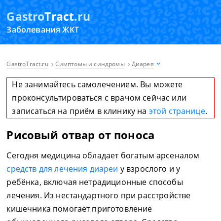
Gastro
Tract
.ru
Заболевания ЖКТ
GastroTract.ru
Симптомы и синдромы
Диарея
Не занимайтесь самолечением. Вы можете
проконсультироваться с врачом сейчас или
записаться на приём в клинику на
этой странице
.
Рисовый отвар от поноса
Сегодня медицина обладает богатым арсеналом
средств для лечения диареи
у взрослого и у
ребёнка, включая нетрадиционные способы
лечения. Из нестандартного при расстройстве
кишечника помогает приготовление