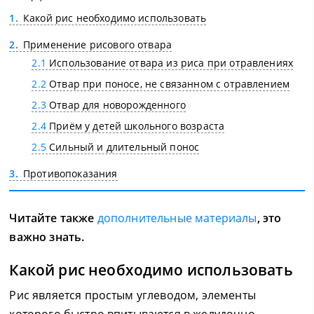
1
Какой рис необходимо использовать
2
Применение рисового отвара
2.1
Использование отвара из риса при отравлениях
2.2
Отвар при поносе, не связанном с отравлением
2.3
Отвар для новорожденного
2.4
Приём у детей школьного возраста
2.5
Сильный и длительный понос
3
Противопоказания
Читайте также
дополнительные материалы
, это
важно знать.
Какой рис необходимо использовать
Рис является простым углеводом, элементы