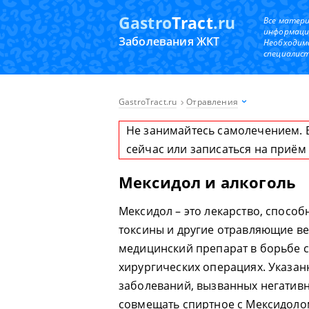
Gastro
Tract
.ru
Все матер
информаци
Заболевания ЖКТ
Необходим
специалист
GastroTract.ru
Отравления
Не занимайтесь самолечением. 
сейчас или записаться на приём
Мексидол и алкоголь
Мексидол – это лекарство, спосо
токсины и другие отравляющие в
медицинский препарат в борьбе 
хирургических операциях. Указан
заболеваний, вызванных негатив
совмещать спиртное с Мексидолом