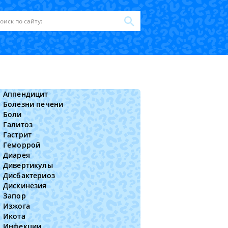
Аппендицит
Болезни печени
Боли
Галитоз
Гастрит
Геморрой
Диарея
Дивертикулы
Дисбактериоз
Дискинезия
Запор
Изжога
Икота
Инфекции