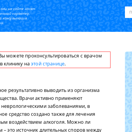
иалы на сайте носят
онный характер.
а консультация
а.
Вы можете проконсультироваться с врачом
 в клинику на
этой странице
.
бное результативно выводить из организма
ещества. Врачи активно применяют
с неврологическими заболеваниями, в
ное средство создано также для лечения
ным воздействием алкоголя. Можно ли
 – это источник длительных споров между