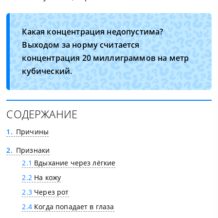
Какая концентрация недопустима?
Выходом за норму считается
концентрация 20 миллиграммов на метр
кубический.
СОДЕРЖАНИЕ
1
Причины
2
Признаки
2.1
Вдыхание через лёгкие
2.2
На кожу
2.3
Через рот
2.4
Когда попадает в глаза