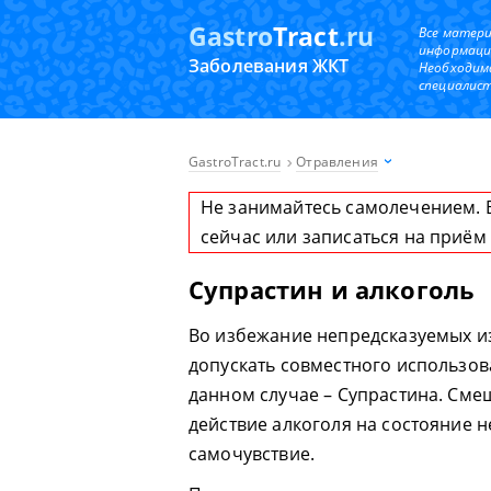
Gastro
Tract
.ru
Все матер
информаци
Заболевания ЖКТ
Необходим
специалист
GastroTract.ru
Отравления
Не занимайтесь самолечением. 
сейчас или записаться на приём
Супрастин и алкоголь
Во избежание непредсказуемых и
допускать совместного использов
данном случае – Супрастина. Сме
действие алкоголя на состояние 
самочувствие.