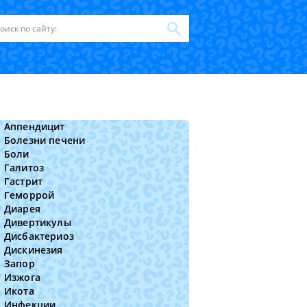
Аппендицит
Болезни печени
Боли
Галитоз
Гастрит
Геморрой
Диарея
Дивертикулы
Дисбактериоз
Дискинезия
Запор
Изжога
Икота
Инфекции