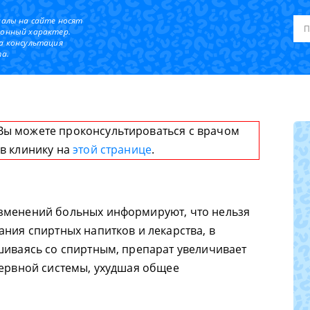
иалы на сайте носят
онный характер.
а консультация
а.
Вы можете проконсультироваться с врачом
 в клинику на
этой странице
.
зменений больных информируют, что нельзя
ания спиртных напитков и лекарства, в
шиваясь со спиртным, препарат увеличивает
нервной системы, ухудшая общее