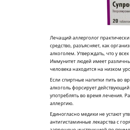
Лечащий аллерголог практически
средство, разъясняет, как органи
алкоголем. Утверждать, что у все
Иммунитет людей имеет различны
человека находится на низком уро
Если спиртные напитки пить во в
алкоголь форсирует действующий 
употреблять во время лечения. 
аллергию.
Единогласно медики не устают ут
антигистаминные лекарства с го
запрещено инструкцией по приме