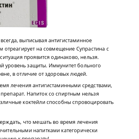
 всегда, выписывая антигистаминное
зм отреагирует на совмещение Супрастина с
х ситуация проявится одинаково, нельзя.
й уровень защиты. Иммунитет больного
вне, в отличие от здоровых людей.
ремя лечения антигистаминными средствами,
препарат. Напиток со спиртным нельзя
Различные коктейли способны спровоцировать
верждать, что мешать во время лечения
рячительными напитками категорически
нению к препарату!