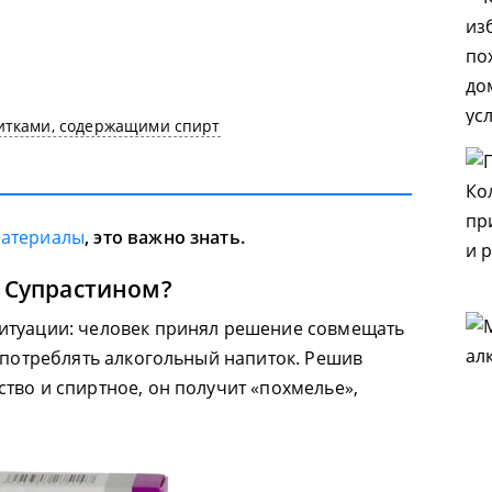
итками, содержащими спирт
материалы
, это важно знать.
с Супрастином?
итуации: человек принял решение совмещать
 употреблять алкогольный напиток. Решив
тво и спиртное, он получит «похмелье»,