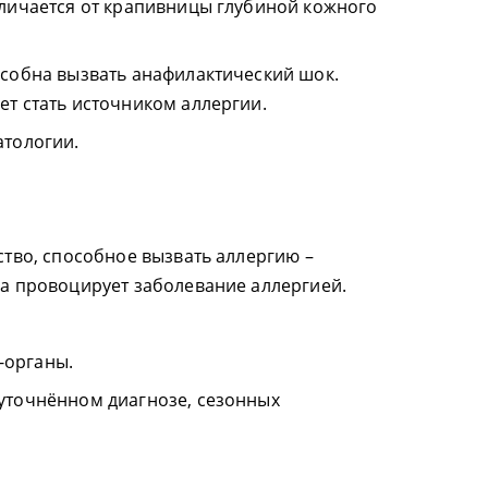
тличается от крапивницы глубиной кожного
особна вызвать анафилактический шок.
ет стать источником аллергии.
атологии.
ство, способное вызвать аллергию –
ма провоцирует заболевание аллергией.
-органы.
уточнённом диагнозе, сезонных