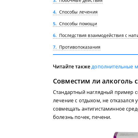
3
Побочные действия
4
Способы лечения
5
Способы помощи
6
Последствия взаимодействия с нап
7
Противопоказания
Читайте также
дополнительные 
Совместим ли алкоголь 
Стандартный наглядный пример с
лечение с отдыхом, не отказался
совмещать антигистаминное средс
болезнь почек, печени.