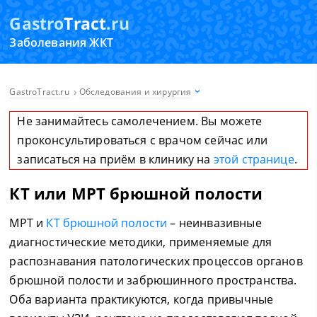
Gastro
Tract
.ru
Заболевания ЖКТ
GastroTract.ru
Обследования и хирургия
Не занимайтесь самолечением. Вы можете
проконсультироваться с врачом сейчас или
записаться на приём в клинику на
этой странице
.
КТ или МРТ брюшной полости
МРТ и
КТ брюшной полости
– неинвазивные
диагностические методики, применяемые для
распознавания патологических процессов органов
брюшной полости и забрюшинного пространства.
Оба варианта практикуются, когда привычные