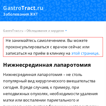
Gastro
Tract
.ru
Заболевания ЖКТ
GastroTract.ru
Обследования и хирургия
Не занимайтесь самолечением. Вы можете
проконсультироваться с врачом сейчас или
записаться на приём в клинику на
этой странице
.
Нижнесрединная лапаротомия
Нижнесрединная лапаротомия – не столь
популярный вид хирургического вмешательства
сегодня. В ряде случаев, к примеру, при
неподвижных опухолях, необходимости удаления
матки или воспалении париетального и