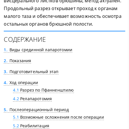
висцерального листков брюшины, метод актуален.
Продольный разрез открывает проход к органам
малого таза и обеспечивает возможность осмотра
остальных органов брюшной полости.
СОДЕРЖАНИЕ
1
Виды срединной лапаротомии
2
Показания
3
Подготовительный этап
4
Ход операции
4.1
Разрез по Пфанненштилю
4.2
Релапаротомия
5
Послеоперационный период
5.1
Возможные осложнения после операции
5.2
Реабилитация