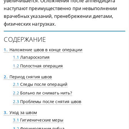
увеличивается. Осложнения после аппендицита
наступают преимущественно при невыполнении
врачебных указаний, пренебрежении диетами,
физических нагрузках.
СОДЕРЖАНИЕ
1
Наложение швов в конце операции
1.1
Лапароскопия
1.2
Полостная операция
2
Период снятия швов
2.1
Следы после операций
2.2
Больно ли снимать нить?
2.3
Проблемы после снятия швов
3
Уход за швом
3.1
Гигиенические меры
3.2
Формирование рубца