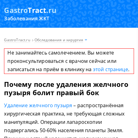
Gastro
Tract
.ru
Заболевания ЖКТ
GastroTract.ru
Обследования и хирургия
Не занимайтесь самолечением. Вы можете
проконсультироваться с врачом сейчас или
записаться на приём в клинику на
этой странице
.
Почему после удаления желчного
пузыря болит правый бок
Удаление желчного пузыря
– распространённая
хирургическая практика, не требующая сложных
манипуляций. Операции лапароскопии
подвергались 50-60% населения планеты Земля.