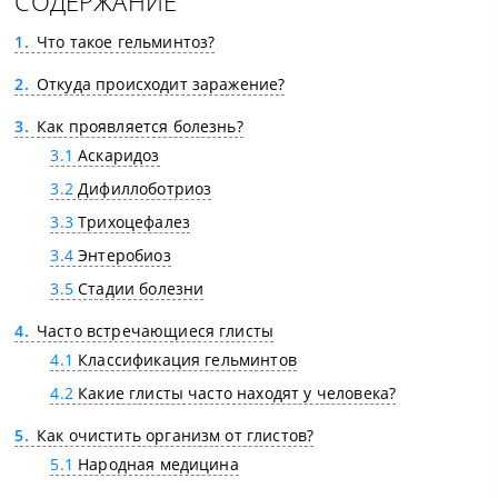
СОДЕРЖАНИЕ
1
Что такое гельминтоз?
2
Откуда происходит заражение?
3
Как проявляется болезнь?
3.1
Аскаридоз
3.2
Дифиллоботриоз
3.3
Трихоцефалез
3.4
Энтеробиоз
3.5
Стадии болезни
4
Часто встречающиеся глисты
4.1
Классификация гельминтов
4.2
Какие глисты часто находят у человека?
5
Как очистить организм от глистов?
5.1
Народная медицина