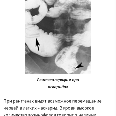
Рентгенография при
аскаридах
При рентгенах видят возможное перемещение
червей в легких – аскарид. В крови высокое
количество эозинофилов говорит о наличии