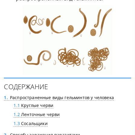
СОДЕРЖАНИЕ
1
Распространенные виды гельминтов у человека
1.1
Круглые черви
1.2
Ленточные черви
1.3
Сосальщики
2
Способы заражения паразитами