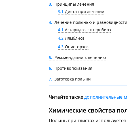
3
Принципы лечения
3.1
Диета при лечении
4
Лечение полынью и разновидности
4.1
Аскаридоз, энтеробиоз
4.2
Лямблиоз
4.3
Описторхоз
5
Рекомендации к лечению
6
Противопоказания
7
Заготовка полыни
Читайте также
дополнительные 
Химические свойства по
Полынь при глистах используется 