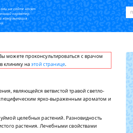
иалы на сайте носят
онный характер.
а консультация
а.
Вы можете проконсультироваться с врачом
 в клинику на
этой странице
.
ения, являющейся ветвистой травой светло-
о специфическим ярко-выраженным ароматом и
 уймой целебных растений. Разновидность
истого растения. Лечебными свойствами