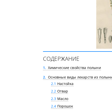
СОДЕРЖАНИЕ
1
Химические свойства полыни
2
Основные виды лекарств из полын
2.1
Настойка
2.2
Отвар
2.3
Масло
2.4
Порошок