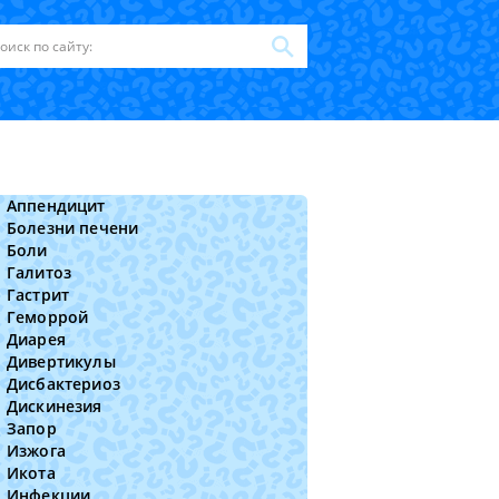
Аппендицит
Болезни печени
Боли
Галитоз
Гастрит
Геморрой
Диарея
Дивертикулы
Дисбактериоз
Дискинезия
Запор
Изжога
Икота
Инфекции