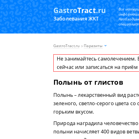
Gastro
Tract
.ru
Все матер
информаци
Заболевания ЖКТ
Необходим
специалист
GastroTract.ru
Паразиты
Не занимайтесь самолечением. 
сейчас или записаться на приём
Полынь от глистов
Полынь – лекарственный вид раст
зеленого, светло-серого цвета с
горьким вкусом.
Природа наградила человечество
полыни начисляет 400 видов ветв