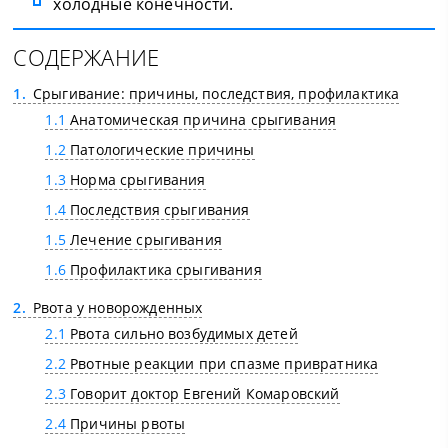
холодные конечности.
СОДЕРЖАНИЕ
1
Срыгивание: причины, последствия, профилактика
1.1
Анатомическая причина срыгивания
1.2
Патологические причины
1.3
Норма срыгивания
1.4
Последствия срыгивания
1.5
Лечение срыгивания
1.6
Профилактика срыгивания
2
Рвота у новорожденных
2.1
Рвота сильно возбудимых детей
2.2
Рвотные реакции при спазме привратника
2.3
Говорит доктор Евгений Комаровский
2.4
Причины рвоты