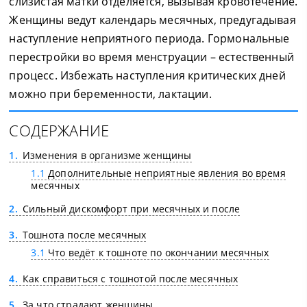
слизистая матки отделяется, вызывая кровотечение.
Женщины ведут календарь месячных, предугадывая
наступление неприятного периода. Гормональные
перестройки во время менструации – естественный
процесс. Избежать наступления критических дней
можно при беременности, лактации.
СОДЕРЖАНИЕ
1
Изменения в организме женщины
1.1
Дополнительные неприятные явления во время
месячных
2
Сильный дискомфорт при месячных и после
3
Тошнота после месячных
3.1
Что ведёт к тошноте по окончании месячных
4
Как справиться с тошнотой после месячных
5
За что страдают женщины