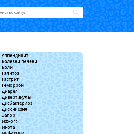
Аппендицит
Болезни печени
Боли
Галитоз
Гастрит
Геморрой
Диарея
Дивертикулы
Дисбактериоз
Дискинезия
Запор
Изжога
Икота
Инфекции