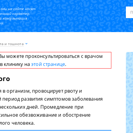
иалы на сайте носят
онный характер.
а консультация
а.
та и тошнота
Вы можете проконсультироваться с врачом
 в клинику на
этой странице
.
ого
 в организм, провоцирует рвоту и
й период развития симптомов заболевания
 нескольких дней. Промедление при
сильное обезвоживание и обострение
лого человека.