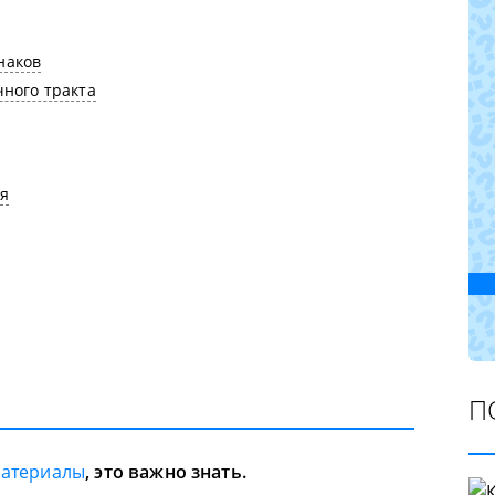
наков
ного тракта
я
П
материалы
, это важно знать.