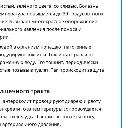
истый, зелёного цвета, со слизью. Болезнь
емпература повышается до 39 градусов, ноги
ание вызывает многократное опорожнение
иального давления после поноса и
ерии.
 водой в организм попадают патогенные
одуцируют токсины. Токсины отравляют
аражённую воду. Его тошнит, периодически
стые позывы в туалет. Так происходит защита
ишечного тракта
з, энтероколит провоцируют диарею и рвоту
анкреатит без температуры сопровождается
ласти желудка. Гастрит вызывает изжогу,
 артериального давления.