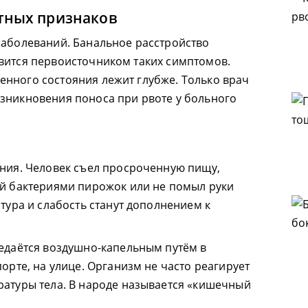
тных признаков
заболеваний. Банальное расстройство
вится первоисточником таких симптомов.
нного состояния лежит глубже. Только врач
зникновения поноса при рвоте у больного
ния. Человек съел просроченную пищу,
й бактериями пирожок или не помыл руки
тура и слабость станут дополнением к
едаётся воздушно-капельным путём в
орте, на улице. Организм не часто реагирует
атуры тела. В народе называется «кишечный