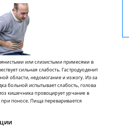
овянистыми или слизистыми примесями в
ествует сильная слабость. Гастродуоденит
ной области, недомогание и изжогу. Из-за
ка больной испытывает слабость, голова
риоз кишечника провоцирует урчание в
ы при поносе. Пища переваривается
кции