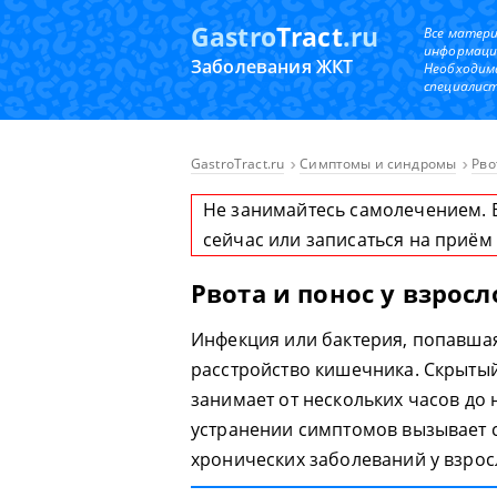
Gastro
Tract
.ru
Все матер
информаци
Заболевания ЖКТ
Необходим
специалист
GastroTract.ru
Симптомы и синдромы
Рво
Не занимайтесь самолечением. 
сейчас или записаться на приём
Рвота и понос у взросл
Инфекция или бактерия, попавшая
расстройство кишечника. Скрыты
занимает от нескольких часов до
устранении симптомов вызывает 
хронических заболеваний у взрос