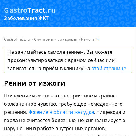
Gastro
Tract
.ru
Заболевания ЖКТ
GastroTract.ru
Симптомы и синдромы
Изжога
Не занимайтесь самолечением. Вы можете
проконсультироваться с врачом сейчас или
записаться на приём в клинику на
этой странице
.
Ренни от изжоги
Появление изжоги – это неприятное и крайне
болезненное чувство, требующее немедленного
решения.
Жжение в области желудка
, пищевода и
горла не считается болезнью, но сигнализирует о
нарушении в работе внутренних органов,