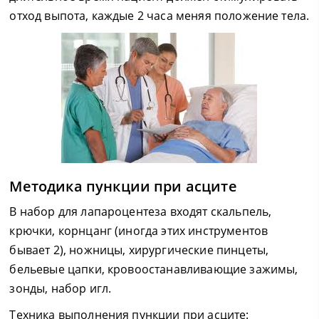
отход выпота, каждые 2 часа меняя положение тела.
Методика пункции при асците
В набор для лапароцентеза входят скальпель,
крючки, корнцанг (иногда этих инструментов
бывает 2), ножницы, хирургические пинцеты,
бельевые цапки, кровоостанавливающие зажимы,
зонды, набор игл.
Техника выполнения пункции при асците: