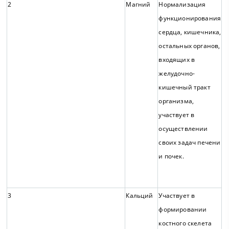
2
Магний
Нормализация
функционирования
сердца, кишечника,
остальных органов,
входящих в
желудочно-
кишечный тракт
организма,
участвует в
осуществлении
своих задач печени
и почек.
3
Кальций
Участвует в
формировании
костного скелета