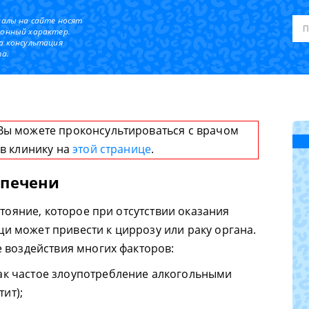
иалы на сайте носят
онный характер.
а консультация
а.
Вы можете проконсультироваться с врачом
 в клинику на
этой странице
.
 печени
стояние, которое при отсутствии оказания
 может привести к циррозу или раку органа.
 воздействия многих факторов:
как частое злоупотребление алкогольными
ит);