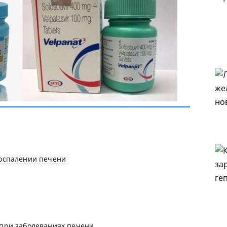
оспалении печени
при заболеваниях печени