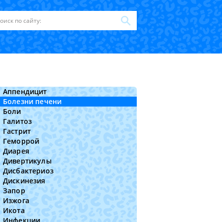
Аппендицит
Болезни печени
Боли
Галитоз
Гастрит
Геморрой
Диарея
Дивертикулы
Дисбактериоз
Дискинезия
Запор
Изжога
Икота
Инфекции