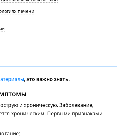
ологиях печени
ми
материалы
, это важно знать.
имптомы
острую и хроническую. Заболевание,
ается хроническим. Первыми признаками
могание;