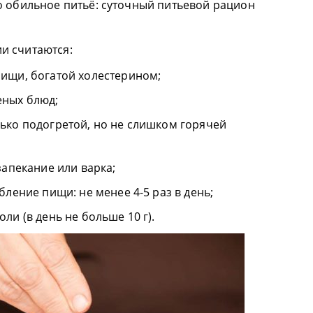
о обильное питьё: суточный питьевой рацион
и считаются:
ищи, богатой холестерином;
еных блюд;
ько подогретой, но не слишком горячей
запекание или варка;
бление пищи: не менее 4-5 раз в день;
ли (в день не больше 10 г).