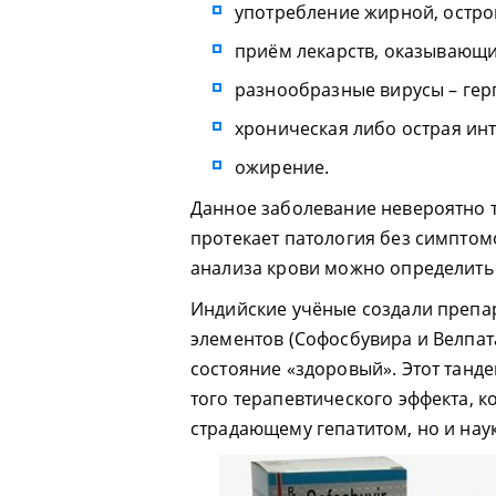
употребление жирной, остро
приём лекарств, оказывающи
разнообразные вирусы – герпе
хроническая либо острая ин
ожирение.
Данное заболевание невероятно т
протекает патология без симпто
анализа крови можно определить 
Индийские учёные создали препар
элементов (Софосбувира и Велпат
состояние «здоровый». Этот танд
того терапевтического эффекта, к
страдающему гепатитом, но и нау