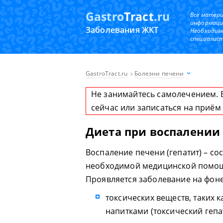
Gastro
Tract
.ru
Все матер
информаци
Заболевания ЖКТ
Необходим
специалист
GastroTract.ru
Болезни печени
Не занимайтесь самолечением. 
сейчас или записаться на приём
Диета при воспалении
Воспаление печени (гепатит) – со
необходимой медицинской помощи
Проявляется заболевание на фоне
токсических веществ, таких 
напитками (токсический гепат