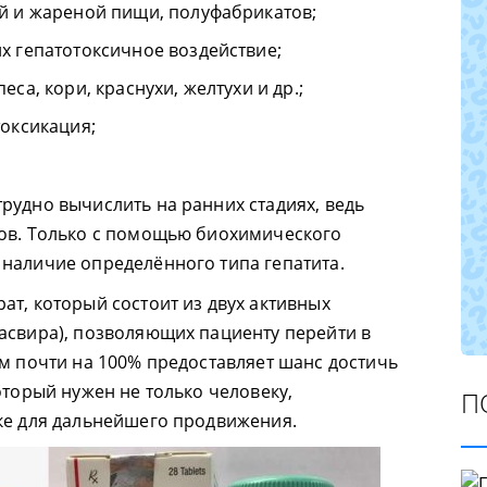
й и жареной пищи, полуфабрикатов;
х гепатотоксичное воздействие;
са, кори, краснухи, желтухи и др.;
токсикация;
рудно вычислить на ранних стадиях, ведь
мов. Только с помощью биохимического
наличие определённого типа гепатита.
ат, который состоит из двух активных
асвира), позволяющих пациенту перейти в
ем почти на 100% предоставляет шанс достичь
оторый нужен не только человеку,
П
ке для дальнейшего продвижения.