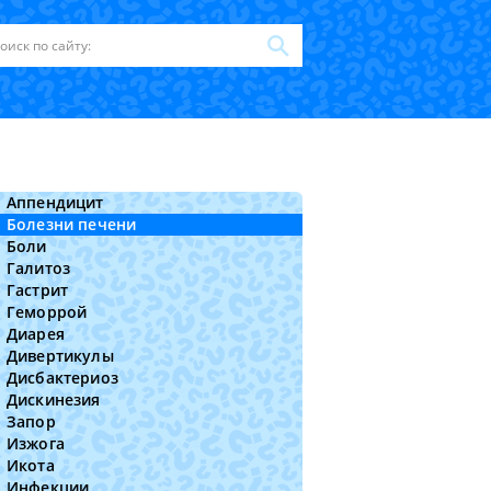
Аппендицит
Болезни печени
Боли
Галитоз
Гастрит
Геморрой
Диарея
Дивертикулы
Дисбактериоз
Дискинезия
Запор
Изжога
Икота
Инфекции