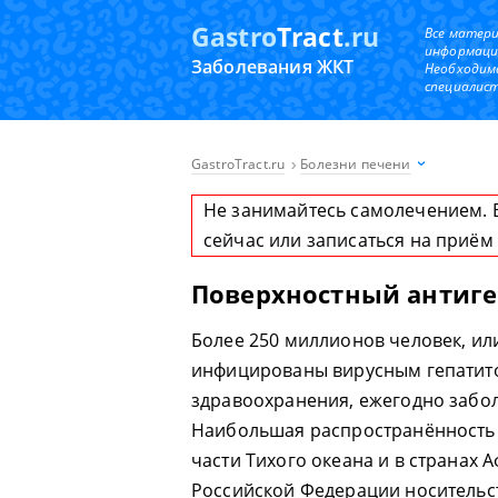
Gastro
Tract
.ru
Все матер
информаци
Заболевания ЖКТ
Необходим
специалист
GastroTract.ru
Болезни печени
Не занимайтесь самолечением. 
сейчас или записаться на приём
Поверхностный антиген
Более 250 миллионов человек, или
инфицированы вирусным гепатит
здравоохранения, ежегодно забол
Наибольшая распространённость 
части Тихого океана и в странах 
Российской Федерации носительст