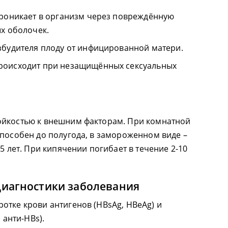
проникает в организм через повреждённую
х оболочек.
збудителя плоду от инфицированной матери.
роисходит при незащищённых сексуальных
ойкостью к внешним факторам. При комнатной
способен до полугода, в замороженном виде –
25 лет. При кипячении погибает в течение 2-10
иагностики заболевания
отке крови антигенов (HBsAg, HBeAg) и
 анти-HBs).