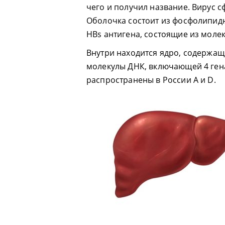
чего и получил название. Вирус 
Оболочка состоит из фосфолипид
HBs антигена, состоящие из моле
Внутри находится ядро, содержащ
молекулы ДНК, включающей 4 гена
распространены в России А и D.