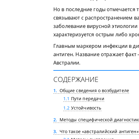
Но в последние годы отмечается 
связывают с распространением ва
заболевание вирусной этиологии 
характеризуется острым либо хро
Главным маркером инфекции в диа
антиген. Название отражает факт
Австралии.
СОДЕРЖАНИЕ
1
Общие сведения о возбудителе
1.1
Пути передачи
1.2
Устойчивость
2
Методы специфической диагностик
3
Что такое «австралийский антиген»