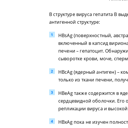
В структуре вируса гепатита В вы
антигенной структуре:
HBsAg (поверхностный, австра
включенный в капсид вириона
печени – гепатоцит. Обнаруж
сыворотке крови, моче, сперм
HBcAg (ядерный антиген) – ко
только из ткани печени, полу
HBeAg также содержится в яд
сердцевидной оболочки. Его 
репликации вируса и высокой
HBxAg пока не изучен полнос