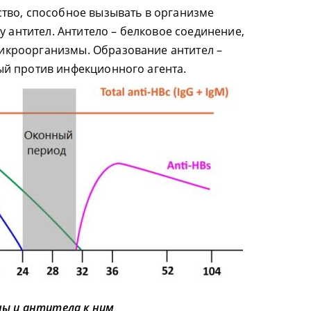
тво, способное вызывать в организме
у антител. Антитело – белковое соединение,
кроорганизмы. Образование антител –
й против инфекционного агента.
ы и антитела к ним