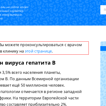
иалы на сайте носят
онный характер.
а консультация
а.
Вы можете проконсультироваться с врачом
 в клинику на
этой странице
.
 вируса гепатита В
 3,5% всего населения планеты,
ом В. По данным Всемирной организации
евает ещё 50 миллионов человек.
патологии отмечается в регионе западной
Африки. На территории Европейской части
во составляет приблизительно 2%.