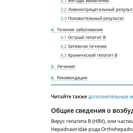
3.1
Методы выявления
3.2
Ложноотрицательный результ
3.3
Положительный результат
4
Течение заболевания
4.1
Острый гепатит В
4.2
Затяжное течение
4.3
Хронический гепатит В
5
Лечение
6
Рекомендации
Читайте также
дополнительные 
Общие сведения о возбу
Вирус гепатита В (HBV), или части
Hepadnaviridae рода Orthohepadnav