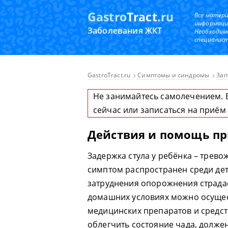
Gastro
Tract
.ru
Все матер
информаци
Заболевания ЖКТ
Необходим
специалист
GastroTract.ru
Симптомы и синдромы
Зап
Не занимайтесь самолечением. 
сейчас или записаться на приём
Действия и помощь пр
Задержка стула у ребёнка – трев
симптом распространен среди дето
затруднения опорожнения страдае
домашних условиях можно осуще
медицинских препаратов и средст
облегчить состояние чада, долже