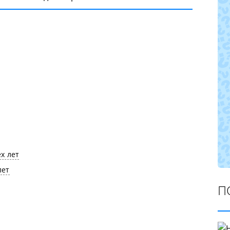
х лет
лет
П