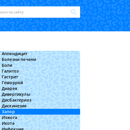
Аппендицит
Болезни печени
Боли
Галитоз
Гастрит
Геморрой
Диарея
Дивертикулы
Дисбактериоз
Дискинезия
Запор
Изжога
Икота
Инфекции