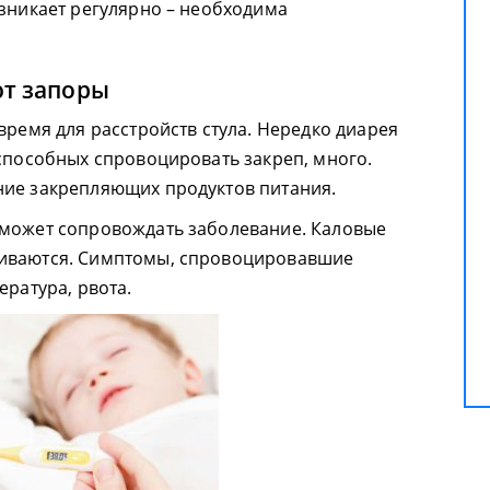
озникает регулярно – необходима
ют запоры
время для расстройств стула. Нередко диарея
 способных спровоцировать закреп, много.
ние закрепляющих продуктов питания.
 может сопровождать заболевание. Каловые
живаются. Симптомы, спровоцировавшие
ература, рвота.