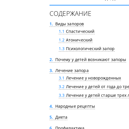
СОДЕРЖАНИЕ
1
Виды запоров
1.1
Спастический
1.2
Атонический
1.3
Психологический запор
2
Почему у детей возникают запоры
3
Лечение запора
3.1
Лечение у новорожденных
3.2
Лечение у детей от года до тре
3.3
Лечение у детей старше трех 
4
Народные рецепты
5
Диета
6
Профилактика