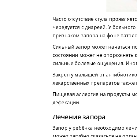
Часто отсутствие стула проявляетс
чередуется с диареей. У больного
признаком запора на фоне патоло
Сильный запор может начаться п
состоянии может не опорожнять к
сильные болевые ощущения. Иног
Закреп у малышей от антибиотико
лекарственных препаратов также 
Пищевая аллергия на продукты мо
дефекации.
Лечение запора
Запор у ребёнка необходимо лечит
может пагубно сказаться на орга