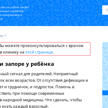
иалы на сайте носят
онный характер.
а консультация
а.
ор
Вы можете проконсультироваться с врачом
 в клинику на
этой странице
.
и запоре у ребёнка
ожный сигнал для родителей. Неприятный
к всех возрастов. От отсутствия дефекации и
т и грудничок, и подросток. Помочь в
ствить при помощи современных
в народной медицины. Что сделать, чтобы
н знать каждый взрослый.