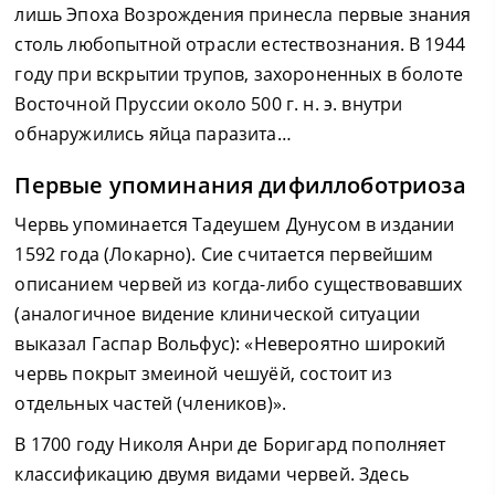
лишь Эпоха Возрождения принесла первые знания
столь любопытной отрасли естествознания. В 1944
году при вскрытии трупов, захороненных в болоте
Восточной Пруссии около 500 г. н. э. внутри
обнаружились яйца паразита…
Первые упоминания дифиллоботриоза
Червь упоминается Тадеушем Дунусом в издании
1592 года (Локарно). Сие считается первейшим
описанием червей из когда-либо существовавших
(аналогичное видение клинической ситуации
выказал Гаспар Вольфус): «Невероятно широкий
червь покрыт змеиной чешуёй, состоит из
отдельных частей (члеников)».
В 1700 году Николя Анри де Боригард пополняет
классификацию двумя видами червей. Здесь