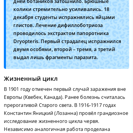
дней ботаников затошнило. Брюшные
колики стремительно усиливались. 18
декабря студенты испражнялись яйцами
глистов. Лечение дифиллоботриоза
проводилось экстрактом папоротника
Dryopteris. Первый страдалец испражнился
двумя особями, второй – тремя, а третий
выдал лишь фрагменты паразита.
Жизненный цикл
В 1901 году отмечен первый случай заражения вне
Европы (Квебек, Канада). Ранее болезнь считалась
прерогативой Старого света. В 1916-1917 годах
Константин Яницкий (Лозанна) провёл грандиозное
исследование жизненного цикла червя.
Независимо аналогичная работа проделана