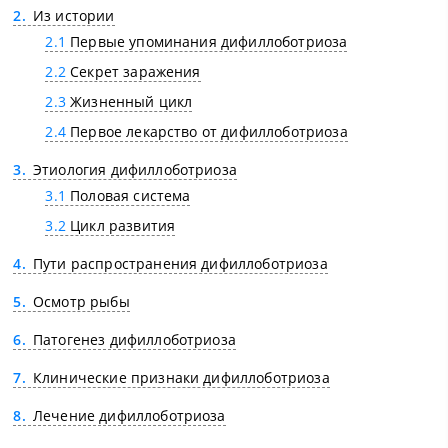
2
Из истории
2.1
Первые упоминания дифиллоботриоза
2.2
Секрет заражения
2.3
Жизненный цикл
2.4
Первое лекарство от дифиллоботриоза
3
Этиология дифиллоботриоза
3.1
Половая система
3.2
Цикл развития
4
Пути распространения дифиллоботриоза
5
Осмотр рыбы
6
Патогенез дифиллоботриоза
7
Клинические признаки дифиллоботриоза
8
Лечение дифиллоботриоза