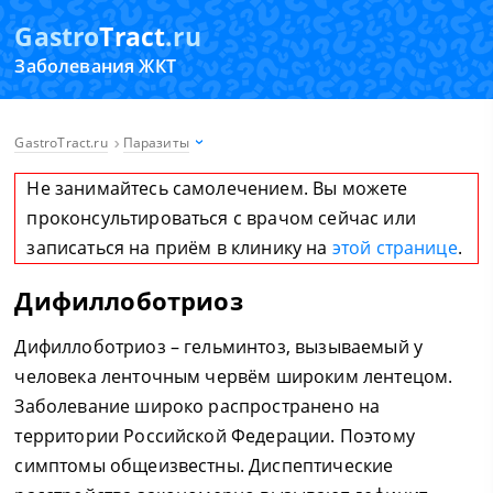
Gastro
Tract
.ru
Заболевания ЖКТ
GastroTract.ru
Паразиты
Не занимайтесь самолечением. Вы можете
проконсультироваться с врачом сейчас или
записаться на приём в клинику на
этой странице
.
Дифиллоботриоз
Дифиллоботриоз – гельминтоз, вызываемый у
человека ленточным червём широким лентецом.
Заболевание широко распространено на
территории Российской Федерации. Поэтому
симптомы общеизвестны. Диспептические