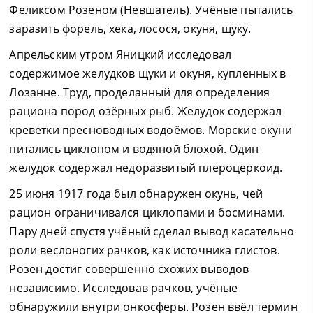
Феликсом Розеном (Невшатель). Учёные пытались
заразить форель, хека, лосося, окуня, щуку.
Апрельским утром Яницкий исследовал
содержимое желудков щуки и окуня, купленных в
Лозанне. Труд, проделанный для определения
рациона пород озёрных рыб. Желудок содержал
креветки пресноводных водоёмов. Морские окуни
питались циклопом и водяной блохой. Один
желудок содержал недоразвитый плероцеркоид.
25 июня 1917 года был обнаружен окунь, чей
рацион ограничивался циклопами и босминами.
Пару дней спустя учёный сделал вывод касательно
роли веслоногих рачков, как источника глистов.
Розен достиг совершенно схожих выводов
независимо. Исследовав рачков, учёные
обнаружили внутри онкосферы. Розен ввёл термин