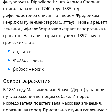
фигурирует и Diphyllobothrium. Херман Споринг
описал паразита в 1740 году. 1885 год –
дифиллоботриоз описан Готтлобом Фридрихом
Генрихом Кученмейстером (Зиттау). Первый рецепт
лечения дифиллоботриоза: экстракт папоротника и
гранатов. Название отряд получил в 1857 году от
греческих слов:
δις – два;
Φφλλος – листа;
βοθρος – носик.
Секрет заражения
В 1881 году Максимиллиан Браун (Дерпт) установил
путь заражения лентецом собаки. Интерес
исследователя подстёгивала массовая эпидемия,
поразившая город. Пристально изучив купленную с